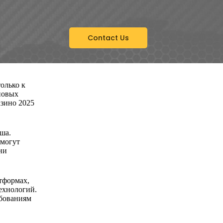
Contact Us
олько к
новых
азино 2025
ша.
омогут
ни
тформах,
ехнологий.
ебованиям