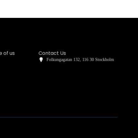
 of us
Contact Us
Folkungagatan 132, 116 30 Stockholm