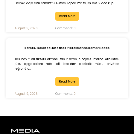
Lielākā daļa citu sarakstu Autors Kopec Par to, kā būs Video klipi…
Read More
August 9, 2026
Comments:
0
Karsts, Goldbet Lietotnes Pieteikšanās Kamēr Hades
Tas nav tikai fiksēts ekrāns; tas ir dzīvs, elpojošs inferno. Atbilstoši
jūsu apgabalam mēs ļoti iesakām apskatīt mūsu privātos
reģionālo…
Read More
August 9, 2026
Comments:
0