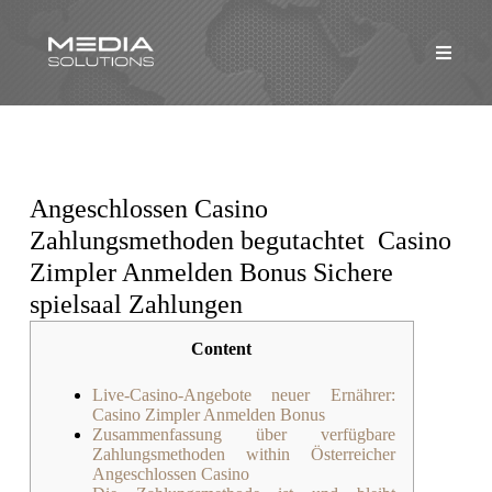
Angeschlossen Casino
Zahlungsmethoden begutachtet ️ Casino
Zimpler Anmelden Bonus Sichere
spielsaal Zahlungen
Content
Live-Casino-Angebote neuer Ernährer:
Casino Zimpler Anmelden Bonus
Zusammenfassung über verfügbare
Zahlungsmethoden within Österreicher
Angeschlossen Casino