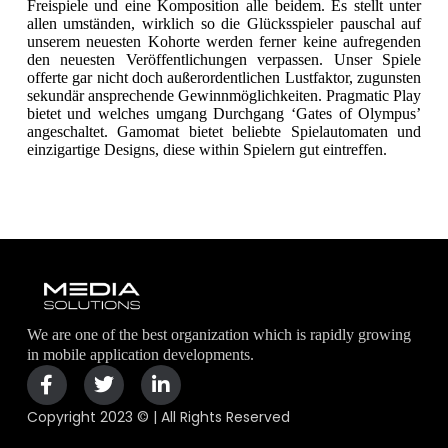
Freispiele und eine Komposition alle beidem. Es stellt unter
allen umständen, wirklich so die Glücksspieler pauschal auf
unserem neuesten Kohorte werden ferner keine aufregenden
den neuesten Veröffentlichungen verpassen. Unser Spiele
offerte gar nicht doch außerordentlichen Lustfaktor, zugunsten
sekundär ansprechende Gewinnmöglichkeiten. Pragmatic Play
bietet und welches umgang Durchgang ‘Gates of Olympus’
angeschaltet. Gamomat bietet beliebte Spielautomaten und
einzigartige Designs, diese within Spielern gut eintreffen.
We are one of the best organization which is rapidly growing
in mobile application developments.
Copyright 2023 © | All Rights Reserved