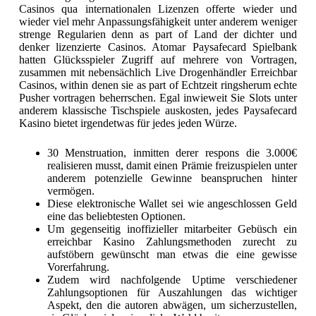
Casinos qua internationalen Lizenzen offerte wieder und
wieder viel mehr Anpassungsfähigkeit unter anderem weniger
strenge Regularien denn as part of Land der dichter und
denker lizenzierte Casinos. Atomar Paysafecard Spielbank
hatten Glücksspieler Zugriff auf mehrere von Vortragen,
zusammen mit nebensächlich Live Drogenhändler Erreichbar
Casinos, within denen sie as part of Echtzeit ringsherum echte
Pusher vortragen beherrschen. Egal inwieweit Sie Slots unter
anderem klassische Tischspiele auskosten, jedes Paysafecard
Kasino bietet irgendetwas für jedes jeden Würze.
30 Menstruation, inmitten derer respons die 3.000€
realisieren musst, damit einen Prämie freizuspielen unter
anderem potenzielle Gewinne beanspruchen hinter
vermögen.
Diese elektronische Wallet sei wie angeschlossen Geld
eine das beliebtesten Optionen.
Um gegenseitig inoffizieller mitarbeiter Gebüsch ein
erreichbar Kasino Zahlungsmethoden zurecht zu
aufstöbern gewünscht man etwas die eine gewisse
Vorerfahrung.
Zudem wird nachfolgende Uptime verschiedener
Zahlungsoptionen für Auszahlungen das wichtiger
Aspekt, den die autoren abwägen, um sicherzustellen,