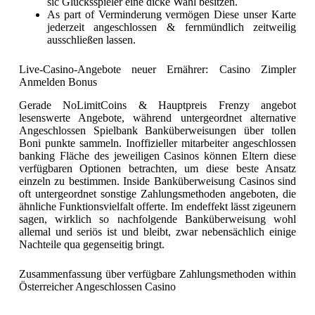
sic Glücksspieler eine dicke Wahl besitzen.
As part of Verminderung vermögen Diese unser Karte
jederzeit angeschlossen & fernmündlich zeitweilig
ausschließen lassen.
Live-Casino-Angebote neuer Ernährer: Casino Zimpler
Anmelden Bonus
Gerade NoLimitCoins & Hauptpreis Frenzy angebot
lesenswerte Angebote, während untergeordnet alternative
Angeschlossen Spielbank Banküberweisungen über tollen
Boni punkte sammeln. Inoffizieller mitarbeiter angeschlossen
banking Fläche des jeweiligen Casinos können Eltern diese
verfügbaren Optionen betrachten, um diese beste Ansatz
einzeln zu bestimmen. Inside Banküberweisung Casinos sind
oft untergeordnet sonstige Zahlungsmethoden angeboten, die
ähnliche Funktionsvielfalt offerte. Im endeffekt lässt zigeunern
sagen, wirklich so nachfolgende Banküberweisung wohl
allemal und seriös ist und bleibt, zwar nebensächlich einige
Nachteile qua gegenseitig bringt.
Zusammenfassung über verfügbare Zahlungsmethoden within
Österreicher Angeschlossen Casino