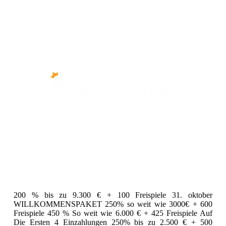
200 % bis zu 9.300 € + 100 Freispiele 31. oktober
WILLKOMMENSPAKET 250% so weit wie 3000€ + 600
Freispiele 450 % So weit wie 6.000 € + 425 Freispiele Auf
Die Ersten 4 Einzahlungen 250% bis zu 2.500 € + 500