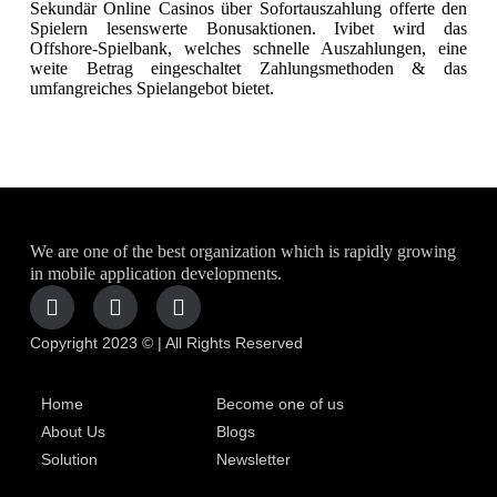
Sekundär Online Casinos über Sofortauszahlung offerte den
Spielern lesenswerte Bonusaktionen. Ivibet wird das
Offshore-Spielbank, welches schnelle Auszahlungen, eine
weite Betrag eingeschaltet Zahlungsmethoden & das
umfangreiches Spielangebot bietet.
We are one of the best organization which is rapidly growing
in mobile application developments.
Copyright 2023 © | All Rights Reserved
Home
Become one of us
About Us
Blogs
Solution
Newsletter