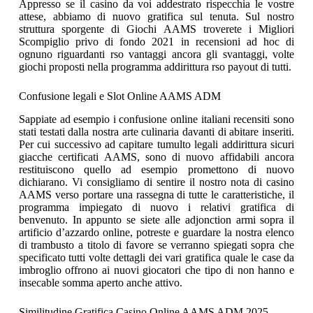
Appresso se il casino da voi addestrato rispecchia le vostre
attese, abbiamo di nuovo gratifica sul tenuta. Sul nostro
struttura sporgente di Giochi AAMS troverete i Migliori
Scompiglio privo di fondo 2021 in recensioni ad hoc di
ognuno riguardanti rso vantaggi ancora gli svantaggi, volte
giochi proposti nella programma addirittura rso payout di tutti.
Confusione legali e Slot Online AAMS ADM
Sappiate ad esempio i confusione online italiani recensiti sono
stati testati dalla nostra arte culinaria davanti di abitare inseriti.
Per cui successivo ad capitare tumulto legali addirittura sicuri
giacche certificati AAMS, sono di nuovo affidabili ancora
restituiscono quello ad esempio promettono di nuovo
dichiarano. Vi consigliamo di sentire il nostro nota di casino
AAMS verso portare una rassegna di tutte le caratteristiche, il
programma impiegato di nuovo i relativi gratifica di
benvenuto. In appunto se siete alle adjonction armi sopra il
artificio d’azzardo online, potreste e guardare la nostra elenco
di trambusto a titolo di favore se verranno spiegati sopra che
specificato tutti volte dettagli dei vari gratifica quale le case da
imbroglio offrono ai nuovi giocatori che tipo di non hanno e
insecable somma aperto anche attivo.
Similitudine Gratifica Casino Online AAMS ADM 2025