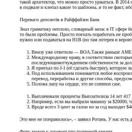
такой архитектор, что можно просто уржаться. В 2014 
в подвале и клепал какие то шаблоны, и то не факт, и
Переваги депозитів в Райффайзен Банк
Знал граматику неплохо, словарный запас в IT сфере б
то были проблемы. Просто поехать поработать не проб
нужно или подаваться на H1B (но там лотерея и вероят
Внизу уже ответили — BOA.Также раньше AMEX н
Международному нраву, в соответствии скоторы
последующимотчуждением собственности за долг
Я приехал по J-1 (её сделать быстрее), которую 
Под использованием понимается любое воспроизв
перевод, переработка и другие способы, преду
Положа лапу на сердце, это не common case.
Выплачивали проценты Выплатилиза 14 лет 417
Например, если вы выбрали машину за $20000, то
Вроде всего 3 цент за галон но за год выходит $
Это мне не понравилось», – заявил Ротань. У нас есть
Форс-мажор у договорі про іпотечний кредит