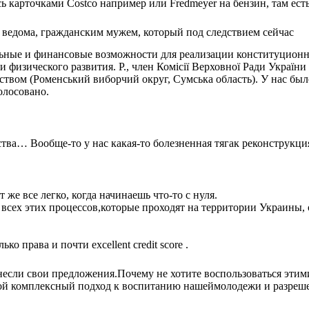
сь карточками Costco например или Fredmeyer на бензин, там ест
о ведома, гражданским мужем, который под следствием сейчас
льные и финансовые возможности для реализации конституцион
 физического развития. Р., член Комісії Верховної Ради України
ством (Роменський виборчий округ, Сумська область). У нас был
олосовано.
тва… Вообще-то у нас какая-то болезненная тягак реконструкци
 же все легко, когда начинаешь что-то с нуля.
всех этих процессов,которые проходят на территории Украины, 
о права и почти excellent credit score .
если свои предложения.Почему не хотите воспользоваться этим
кой комплексный подход к воспитанию нашеймолодежи и разре