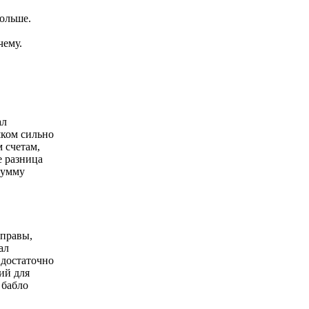
больше.
чему.
ал
шком сильно
м счетам,
е разница
сумму
 правы,
ал
 достаточно
ий для
 бабло