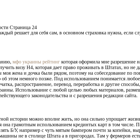
About us
Become one of us
Newsletter
Blog
ости Страница 24
каждый решает для себя сам, в основном страховка нужна, если сл
панию,
мфо украины рейтинг
которая оформила мне разрешение н
чить визу H4, которая дает право проживать в Штатах, но не д
ы моя жена и дочка были рядом, поэтому на собеседование по по
но об этом немного позже. Под использованием понимается любо
чатка, распространение, перевод, переработка и другие способы
раины. Использование с любой целью любых материалов, разме
ействующего законодательства и с разрешения редакции сайта.
тной истории можно вполне жить, но она сильно упрощает жизнь
я она грамотным использованием крединтых карт в том числе. 
ять Б/У, например с чуть мятым бампером почти за копейки, вы
 машины не в столице Штата а в пригородах. Там у фермеров ес