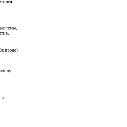
ютился
ные темы,
ктив,
к вроде).
нение,
ги.