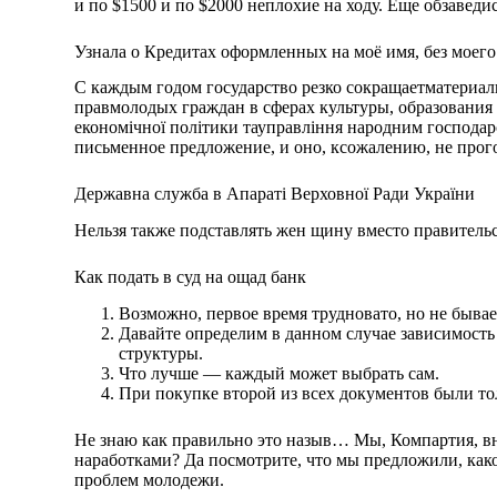
и по $1500 и по $2000 неплохие на ходу. Еще обзаведи
Узнала о Кредитах оформленных на моё имя, без моег
С каждым годом государство резко сокращаетматериа
правмолодых граждан в сферах культуры, образования и
економічної політики тауправління народним господар
письменное предложение, и оно, ксожалению, не прог
Державна служба в Апараті Верховної Ради України
Нельзя также подставлять жен щину вместо правительс
Как подать в суд на ощад банк
Возможно, первое время трудновато, но не бывает
Давайте определим в данном случае зависимость 
структуры.
Что лучше — каждый может выбрать сам.
При покупке второй из всех документов были тольк
Не знаю как правильно это назыв… Мы, Компартия, вн
наработками? Да посмотрите, что мы предложили, ка
проблем молодежи.