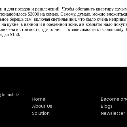
ьги и для поездок и развлечений. Чтобы обставить квартиру самы
не понадобилось $3000 на семью. Самому, думаю, можно вложиться
льное берешь сам, включая светильники, что было очень неприв
 на кухне, в ванной и в обеденной зоне, а в комнаты надо покуп
включена в стоимость, где-то нет — в зависимости от Community.
рядка $150.
g in mobile
Home
Become one
About Us
Blogs
Solution
Newsletter