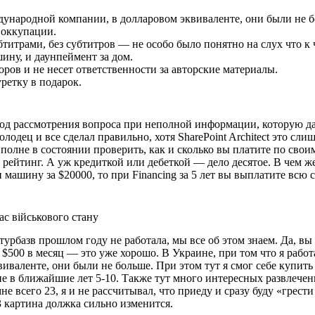
ждународной компании, в долларовом эквиваленте, они были не 
 оккупации.
бтитрами, без субтитров — не особо было понятно на слух что к 
шину, и даунпеймент за дом.
оров и не несет ответственности за авторские материалы.
уретку в подарок.
 ход рассмотрения вопроса при неполной информации, которую д
одец и все сделал правильно, хотя SharePoint Architect это сли
 вполне в состоянии проверить, как и сколько вы платите по свои
ий рейтинг. А уж кредиткой или дебеткой — дело десятое. В чем ж
 машину за $20000, то при Financing за 5 лет вы выплатите всю 
ас військового стану
рбазв прошлом году не работала, мы все об этом знаем. Да, вы
$500 в месяц — это уже хорошо. В Украине, при том что я работ
валенте, они были не больше. При этом тут я смог себе купить
не в ближайшие лет 5-10. Также тут много интересных развлечен
мне всего 23, я и не рассчитывал, что приеду и сразу буду «грести
-3 картина должка сильно изменится.