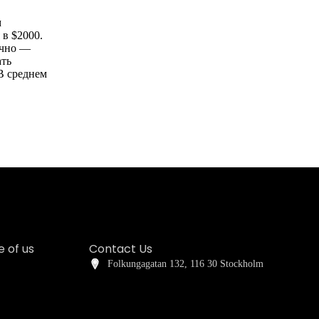
м
 в $2000.
ычно —
ать
 В среднем
 of us
Contact Us
Folkungagatan 132, 116 30 Stockholm