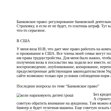
Home
Solutions
Банковское право: регулирование банковской деятельн
Страховку, и если ее не будет, то платишь штраф. Тут 
что-то серьезное.
В США
У меня виза H1B, что дает мне право работать на ком
и проживание в США. Все члены моей семьи могут полу
им права трудоустройства. Для меня было важно, чтоб
получения визы в посольство мы ходили все вместе, 
воспроизведение, опубликование, копирование, перепе
предусмотренные действующим законодательством Ук
сайте возможно только при условии соблюдения норм л
Последние вопросы по теме “Банковское право”
Без креди
А строитс
советую обратить внимание на аукционы. Там можно вз
бампер и будет отличная машина. Еще советую искать