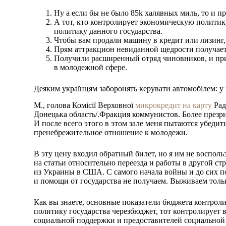
Ну а если бы не было 85k халявных миль, то и п
А тот, кто контролирует экономическую политик
политику данного государства.
Чтобы вам продали машину в кредит или лизинг, в
Прям аттракцион невиданной щедрости получает
Получили расширенный отряд чиновников, и при
в молодежной сфере.
Деяким українцям заборонять керувати автомобілем: у 
М., голова Комісії Верховної
микрокредит на карту
Рад
Донецька область/.Фракция коммунистов. Более презри
И после всего этого в этом зале меня пытаются убеди
пренебрежительное отношение к молодежи.
В эту цену входил обратный билет, но я им не восполь
на статьи относительно переезда и работы в другой ст
из Украины в США. С самого начала войны и до сих п
и помощи от государства не получаем. Выживаем толь
Как вы знаете, основные показатели бюджета контроли
политику государства черезбюджет, тот контролирует
социальной поддержки и предоставителей социальной