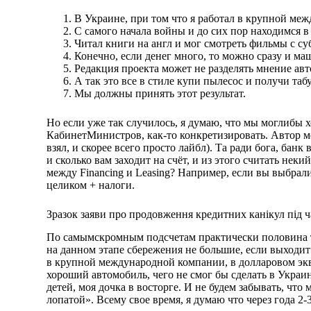
В Украине, при том что я работал в крупной ме
С самого начала войны и до сих пор находимся в
Читал книги на англ и мог смотреть фильмы с су
Конечно, если денег много, то можно сразу и ма
Редакция проекта может не разделять мнение авт
А так это все в стиле купи пылесос и получи таб
Мы должны принять этот результат.
Но если уже так случилось, я думаю, что мы моглибы
КабинетМинистров, как-то конкретизировать. Автор мол
взял, и скорее всего просто лайбл). Та ради бога, банк
и сколько вам заходит на счёт, и из этого считать нек
между Financing и Leasing? Например, если вы выбрали
целиком + налоги.
Зразок заяви про продовження кредитних канікул під ч
По самымскромным подсчетам практически половина ту
на данном этапе сбережения не большие, если выходит 
в крупной международной компании, в долларовом экви
хороший автомобиль, чего не смог бы сделать в Украи
детей, моя дочка в восторге. И не будем забывать, что 
лопатой». Всему свое время, я думаю что через года 2