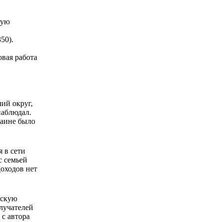
ную
50).
вая работа
чий округ,
наблюдал.
раине было
я в сети
с семьей
Доходов нет
ескую
олучателей
с автора