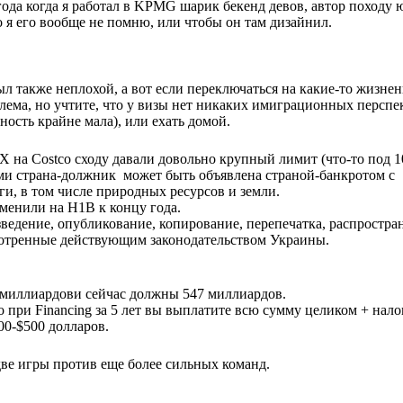
года когда я работал в KPMG шарик бекенд девов, автор походу 
бо я его вообще не помню, или чтобы он там дизайнил.
ыл также неплохой, а вот если переключаться на какие-то жизне
лема, но учтите, что у визы нет никаких имиграционных перспе
ность крайне мала), или ехать домой.
а Costco сходу давали довольно крупный лимит (что-то под 10
ми страна-должник может быть объявлена страной-банкротом с
и, в том числе природных ресурсов и земли.
заменили на H1B к концу года.
едение, опубликование, копирование, перепечатка, распростра
смотренные действующим законодательством Украины.
 миллиардови сейчас должны 547 миллиардов.
 при Financing за 5 лет вы выплатите всю сумму целиком + нало
400-$500 долларов.
 две игры против еще более сильных команд.