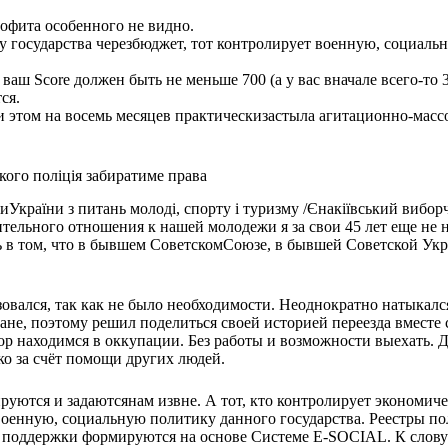
рофита особенного не видно.
у государства черезбюджет, тот контролирует военную, социаль
аш Score должен быть не меньше 700 (а у вас вначале всего-то 3
ся.
 этом на восемь месяцев практическизастыла агитационно-массо
кого поліція забиратиме права
иУкраїни з питань молоді, спорту і туризму /Єнакіївський вибор
тельного отношения к нашей молодежи я за свои 45 лет еще не 
ть в том, что в бывшем СоветскомСоюзе, в бывшей Советской Ук
зовался, так как не было необходимости. Неоднократно натыкалс
ране, поэтому решил поделиться своей историей переезда вместе 
ор находимся в оккупации. Без работы и возможности выехать. 
ко за счёт помощи других людей.
руются и задаютсянам извне. А тот, кто контролирует экономич
 военную, социальную политику данного государства. Реестры п
 поддержки формируются на основе Системе E-SOCIAL. К слову 