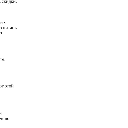
ь скидки.
ных
 з питань
о
ям.
от этой
и
шению