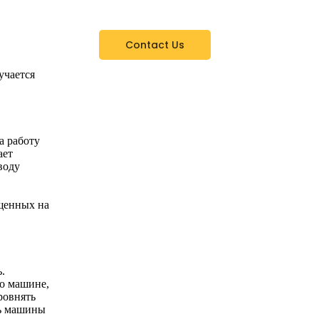
Contact Us
учается
а работу
ает
воду
е
,
щенных на
.
По машине,
ровнять
ть машины