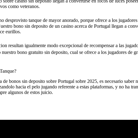
no sobre casino sin deposito llegan a convertirse en focos de luces posee
evos como veteranos.
o desprovisto tanque de mayor anorado, porque ofrece a los jugadores
Nuestro bono sin deposito de un casino acerca de Portugal llegan a conve
e eurillos.
ion resultan igualmente modo excepcional de recompensar a las jugado
 nuestro bono gratuito sin deposito, cual se ofrece a los jugadores de g
 Tanque?
 de bonos sin deposito sobre Portugal sobre 2025, es necesario saber
dolo hacia el pelo jugando referente a estas plataformas, y no ha tra
re algunos de estos juicio.