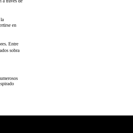
n a traves de
 la
rtirse en
res. Entre
rados sobra
 numerosos
nspirado