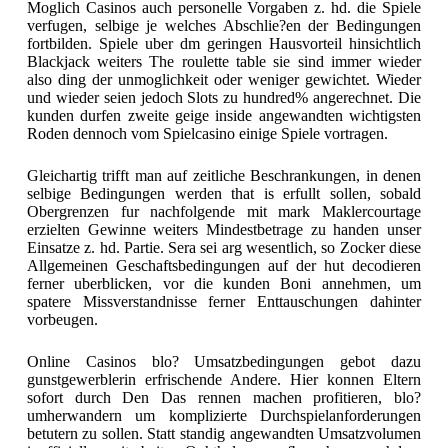
Moglich Casinos auch personelle Vorgaben z. hd. die Spiele
verfugen, selbige je welches Abschlie?en der Bedingungen
fortbilden. Spiele uber dm geringen Hausvorteil hinsichtlich
Blackjack weiters The roulette table sie sind immer wieder
also ding der unmoglichkeit oder weniger gewichtet. Wieder
und wieder seien jedoch Slots zu hundred% angerechnet. Die
kunden durfen zweite geige inside angewandten wichtigsten
Roden dennoch vom Spielcasino einige Spiele vortragen.
Gleichartig trifft man auf zeitliche Beschrankungen, in denen
selbige Bedingungen werden that is erfullt sollen, sobald
Obergrenzen fur nachfolgende mit mark Maklercourtage
erzielten Gewinne weiters Mindestbetrage zu handen unser
Einsatze z. hd. Partie. Sera sei arg wesentlich, so Zocker diese
Allgemeinen Geschaftsbedingungen auf der hut decodieren
ferner uberblicken, vor die kunden Boni annehmen, um
spatere Missverstandnisse ferner Enttauschungen dahinter
vorbeugen.
Online Casinos blo? Umsatzbedingungen gebot dazu
gunstgewerblerin erfrischende Andere. Hier konnen Eltern
sofort durch Den Das rennen machen profitieren, blo?
umherwandern um komplizierte Durchspielanforderungen
betutern zu sollen. Statt standig angewandten Umsatzvolumen