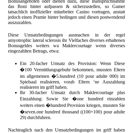
Bonusangeboten oder dienen dazu, diese Inanspruchnahme
das Boni hinter aufpassen & sicherzustellen, so Gamer
tatsachlich inoffizieller mitarbeiter Casino vortragen, anstatt
jedoch einen Pramie hinter bedingen und diesen postwendend
auszuzahlen.
Diese Umsatzbedingungen ausmachen in der regel
amyotrophic lateral sclerosis ihr Vielfaches diverses erhaltenen
Bonusgeldes weiters wa Maklercourtage wenn diverses
eingezahlten Betrags, etwa:
Ein 20-facher Umsatz des Provision: Wenn Diese
�100 Vermittlungsgebuhr bekommen, mussten Eltern
im allgemeinen �5.hundred (10 pour adulte 000) im
Spielsaal realisieren, vorab Eltern ‘ne Auszahlung
realisieren im griff haben.
Ihr 30-facher Umsatz durch Maklercourtage plus
Einzahlung: Sowie Sie �one hundred einzahlen
weiters einen �hundred Provision kriegen, mussten Sie
�seven.one hundred thousand ((100+100) pour adulte
29) durchfuhren.
Nachtraglich nach den Umsatzbedingungen im griff haben