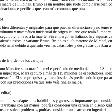
 su madre de Filipinas. Bruno es un nombre que suele combinarse bien co
binaciones especificas que sean más comunes que otras.
o!
 bien diferentes y originales para que puedan diferenciarse y no tener e
astrónomo y matemático intelectual de origen italiano que realizó importa
erseguido y lo llevó a la muerte. Sin embargo, en italiano, hay algunas v
lemán existe la variante Brune. Bruno es el tío materno de Mirabel, cu
blo natal debido a que solo veía las catástrofes y desgracias que iban a 
.
 de la orden de los cartujos
no Mars fue su actuación en el espectáculo de medio tiempo del Supe
 impecable, Mars capturó a más de 115 millones de espectadores, soli
neración. Él siempre quiso ayudar a los demás prediciendo lo que pasar
 con sus predicciones ya que solo veía finales malos.
editar]
ra que se adapte a tus habilidades y gustos, es importante que conside
sta trabajar con tus manos, podrías considerar una carrera en diseño gráf
 gusta resolver problemas, podrías considerar una carrera en ingeniería, 