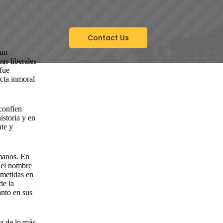
Contact Us
 un
as liberales
fue
ucta inmoral
confíen
istoria y en
nte y
umanos. En
, el nombre
ometidas en
de la
anto en sus
a de lo más