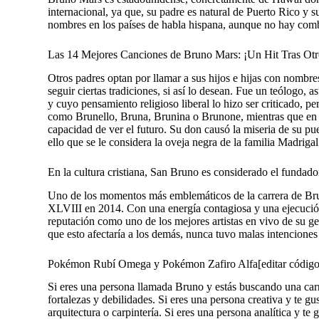
internacional, ya que, su padre es natural de Puerto Rico y
nombres en los países de habla hispana, aunque no hay com
Las 14 Mejores Canciones de Bruno Mars: ¡Un Hit Tras Otr
Otros padres optan por llamar a sus hijos e hijas con nombres
seguir ciertas tradiciones, si así lo desean. Fue un teólogo, 
y cuyo pensamiento religioso liberal lo hizo ser criticado, p
como Brunello, Bruna, Brunina o Brunone, mientras que en a
capacidad de ver el futuro. Su don causó la miseria de su pue
ello que se le considera la oveja negra de la familia Madrigal
En la cultura cristiana, San Bruno es considerado el fundador
Uno de los momentos más emblemáticos de la carrera de Bru
XLVIII en 2014. Con una energía contagiosa y una ejecución
reputación como uno de los mejores artistas en vivo de su ge
que esto afectaría a los demás, nunca tuvo malas intenciones
Pokémon Rubí Omega y Pokémon Zafiro Alfa[editar código 
Si eres una persona llamada Bruno y estás buscando una carre
fortalezas y debilidades. Si eres una persona creativa y te gu
arquitectura o carpintería. Si eres una persona analítica y te