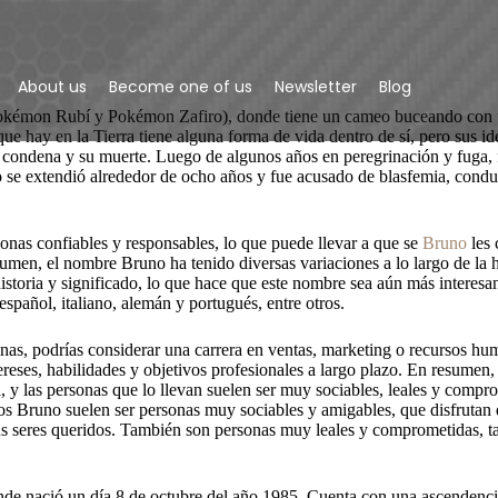
About us
Become one of us
Newsletter
Blog
 Pokémon Rubí y Pokémon Zafiro), donde tiene un cameo buceando con
e hay en la Tierra tiene alguna forma de vida dentro de sí, pero sus ide
u condena y su muerte. Luego de algunos años en peregrinación y fuga, 
io se extendió alrededor de ocho años y fue acusado de blasfemia, cond
onas confiables y responsables, lo que puede llevar a que se
Bruno
les 
esumen, el nombre Bruno ha tenido diversas variaciones a lo largo de la h
historia y significado, lo que hace que este nombre sea aún más interesa
spañol, italiano, alemán y portugués, entre otros.
sonas, podrías considerar una carrera en ventas, marketing o recursos h
ntereses, habilidades y objetivos profesionales a largo plazo. En resumen
, y las personas que lo llevan suelen ser muy sociables, leales y compr
los Bruno suelen ser personas muy sociables y amigables, que disfrutan 
us seres queridos. También son personas muy leales y comprometidas, t
e nació un día 8 de octubre del año 1985. Cuenta con una ascendenci