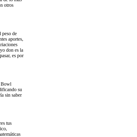
n otros
l peso de
ntes aportes,
ariaciones
yo don es la
pasar, es por
r Bowl
dificando su
ía sin saber
res tus
ico,
matemáticas