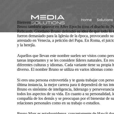
Home
Solutions
Bienvenidos
Bruno también aparece en After Epochs (con el diseño de
Relicanth. Giordano Bruno defendió su idea de que todo lo qu
fueron demasiado para la Iglesia de la época, provocando s
arrestado en Venecia, a petición del Papa. En Roma, el juic
y la herejía.
Aquellos que llevan este nombre suelen ser vistos como pers
tareas importantes y se les considere líderes naturales. En r
diferentes culturas y idiomas. Cada variante tiene su propia 
diverso. El nombre Bruno se utiliza en varios idiomas como e
Si eres una persona extrovertida y te gusta trabajar con per
última instancia, la mejor carrera para ti dependerá de tus i
Bruno es sinónimo de inteligencia, liderazgo y perseverancia
todos los aspectos de su vida. En cuanto a su personalidad, 
compañía de los demás y se preocupan por el bienestar de s
relaciones personales como en su trabajo o estudios.
Bruno Mars es estadounidense, concretamente de Hawái dond