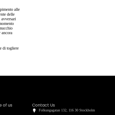
pimento alle
ente delle
i avversari
l momento
 mucchio
r ancora
 di togliere
 of us
Contact Us
Folkungagatan 132, 116 30 Stockholm