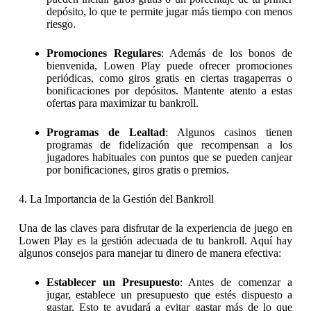
depósito, lo que te permite jugar más tiempo con menos
riesgo.
Promociones Regulares
: Además de los bonos de
bienvenida, Lowen Play puede ofrecer promociones
periódicas, como giros gratis en ciertas tragaperras o
bonificaciones por depósitos. Mantente atento a estas
ofertas para maximizar tu bankroll.
Programas de Lealtad
: Algunos casinos tienen
programas de fidelización que recompensan a los
jugadores habituales con puntos que se pueden canjear
por bonificaciones, giros gratis o premios.
4. La Importancia de la Gestión del Bankroll
Una de las claves para disfrutar de la experiencia de juego en
Lowen Play es la gestión adecuada de tu bankroll. Aquí hay
algunos consejos para manejar tu dinero de manera efectiva:
Establecer un Presupuesto
: Antes de comenzar a
jugar, establece un presupuesto que estés dispuesto a
gastar. Esto te ayudará a evitar gastar más de lo que