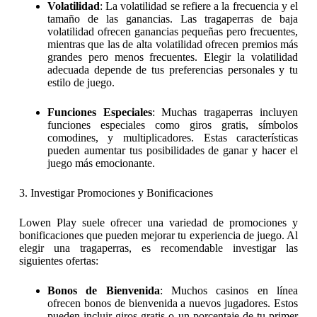
Volatilidad
: La volatilidad se refiere a la frecuencia y el
tamaño de las ganancias. Las tragaperras de baja
volatilidad ofrecen ganancias pequeñas pero frecuentes,
mientras que las de alta volatilidad ofrecen premios más
grandes pero menos frecuentes. Elegir la volatilidad
adecuada depende de tus preferencias personales y tu
estilo de juego.
Funciones Especiales
: Muchas tragaperras incluyen
funciones especiales como giros gratis, símbolos
comodines, y multiplicadores. Estas características
pueden aumentar tus posibilidades de ganar y hacer el
juego más emocionante.
3. Investigar Promociones y Bonificaciones
Lowen Play suele ofrecer una variedad de promociones y
bonificaciones que pueden mejorar tu experiencia de juego. Al
elegir una tragaperras, es recomendable investigar las
siguientes ofertas:
Bonos de Bienvenida
: Muchos casinos en línea
ofrecen bonos de bienvenida a nuevos jugadores. Estos
pueden incluir giros gratis o un porcentaje de tu primer