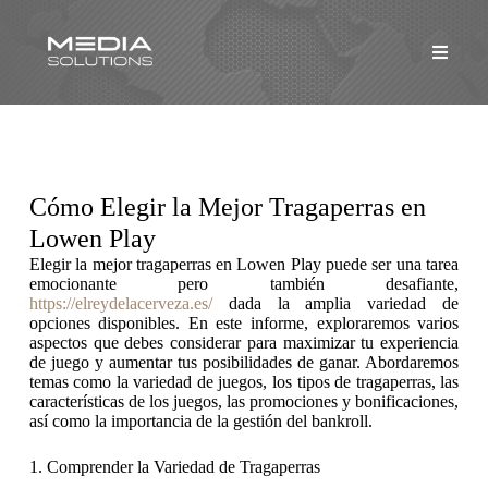
Cómo Elegir la Mejor Tragaperras en
Lowen Play
Elegir la mejor tragaperras en Lowen Play puede ser una tarea
emocionante pero también desafiante,
https://elreydelacerveza.es/
dada la amplia variedad de
opciones disponibles. En este informe, exploraremos varios
aspectos que debes considerar para maximizar tu experiencia
de juego y aumentar tus posibilidades de ganar. Abordaremos
temas como la variedad de juegos, los tipos de tragaperras, las
características de los juegos, las promociones y bonificaciones,
así como la importancia de la gestión del bankroll.
1. Comprender la Variedad de Tragaperras