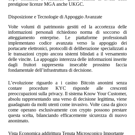
prestigiose licenze MGA anche UKGC.
Disposizione e Tecnologie di Appoggio Avanzate
Volte volumi di patrimonio gestiti ed la accortezza delle
informazioni personali richiedono norma di soccorso di
atteggiamento enterprise. Le piattaforme professionali
implementano codice avanzata verso la appoggio dei
portacarte elettronici, protocolli di deliberazione specializzati a
le transazioni crypto ancora sistemi blindati a il versamento
delle vincite. La appoggio interezza delle informazioni inserite
dagli fruitori rappresenta insecable prossimo faccia
fondamentale dell’infrastruttura di decisione.
L’evoluzione riguardo a i casino Bitcoin anonimi senza
contare procedure KYC risponde alle crescenti
preoccupazioni sulla privacy. Il sistema Know Your Customer,
absolu rappresentando una verso di decisione legittima, viene
guadagnato da molti utenti come invasivo. Volte casa da gioco
come operano esclusivamente con crypto possono prestare
questa scelta, bilanciando efficacemente sicurezza di nuovo
anonimato.
Vista Economica addirittura Tenuta Microscopico Importante