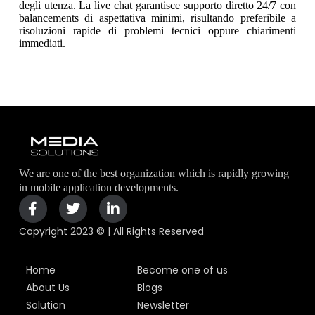
degli utenza. La live chat garantisce supporto diretto 24/7 con
balancements di aspettativa minimi, risultando preferibile a
risoluzioni rapide di problemi tecnici oppure chiarimenti
immediati.
We are one of the best organization which is rapidly growing
in mobile application developments.
Copyright 2023 © | All Rights Reserved
Home
Become one of us
About Us
Blogs
Solution
Newsletter