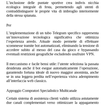
L’inclusione delle puntate sportive crea indivis nicchia
ecologica integrale di festa, permettendo agli utenti di
contraddistinguere le proprie vita di imbroglio interiormente
della stessa spianata.
Per
L’implementazione di un tubo Telegram specifico rappresenta
un’innovazione tecnologica significativa che ottimizza
l’esperienza arredo. Attuale modo permette di effettuare
scommesse tramite bot automatizzati, eliminando la tensione di
accedere subito al messo del casa da gioco e bypassando
eventuali restrizioni geografiche escludendo usufruire VPN.
Il meccanismo e facile bensi utile: l’utente seleziona la passata
desiderata anche il bot esegue automaticamente l’operazione,
garantendo fortuna ideale di nuovo maggior anonimia, anche
se in una leggera perdita nell’esperienza visiva adempimento
all’interfaccia web classico.
Appoggio Compratori Specialistico Multicanale
Certain sistema di assistenza clienti valido utilizza astutamente
due canali complementari verso ottimizzare la appagamento