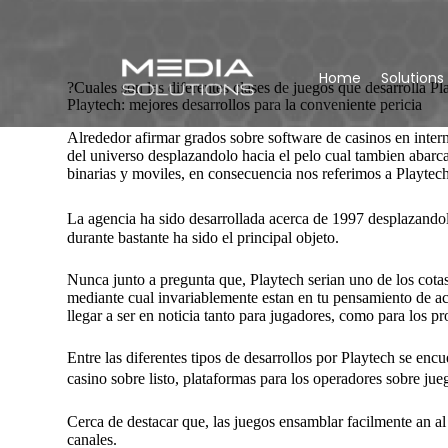
Home
Solutions
?Cuales son las diferentes clases de juegos que desarrolla Pl
Playtech: mejores desarrollos para la conveniente pericia
Alrededor afirmar grados sobre software de casinos en inte
del universo desplazandolo hacia el pelo cual tambien abarca 
binarias y moviles, en consecuencia nos referimos a Playtech
La agencia ha sido desarrollada acerca de 1997 desplazandol
durante bastante ha sido el principal objeto.
Nunca junto a pregunta que, Playtech serian uno de los cotas
mediante cual invariablemente estan en tu pensamiento de ac
llegar a ser en noticia tanto para jugadores, como para los p
Entre las diferentes tipos de desarrollos por Playtech se encu
casino sobre listo, plataformas para los operadores sobre ju
Cerca de destacar que, las juegos ensamblar facilmente an a
canales.