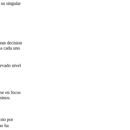
 su singular
gran decision
da cada uno
levado nivel
rse en focos
sinos.
Esto por
no ha