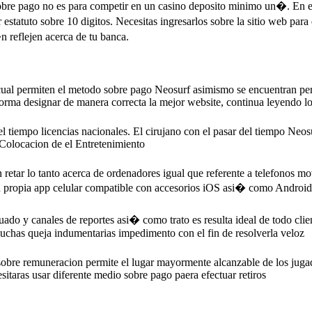
bre pago no es para competir en un casino deposito minimo un�. En el 
statuto sobre 10 digitos. Necesitas ingresarlos sobre la sitio web para
n reflejen acerca de tu banca.
cual permiten el metodo sobre pago Neosurf asimismo se encuentran pe
orma designar de manera correcta la mejor website, continua leyendo los
l tiempo licencias nacionales. El cirujano con el pasar del tiempo Neos
 Colocacion de el Entretenimiento
retar lo tanto acerca de ordenadores igual que referente a telefonos mo
 su propia app celular compatible con accesorios iOS asi� como Androi
uado y canales de reportes asi� como trato es resulta ideal de todo clie
 muchas queja indumentarias impedimento con el fin de resolverla veloz
sobre remuneracion permite el lugar mayormente alcanzable de los juga
itaras usar diferente medio sobre pago paera efectuar retiros