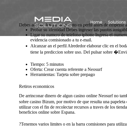
Home
Solutions
Debes adoptar levante momento en perfil antes de empezar a u
Probar su identidad Debes ingreser las puntos amigabl
Ligar su numero de telefono iphone Ingresa el numero 
evidencia comisionado a tu e-mail.
Alcanzar an el perfil Alrededor elaborar clic en el bo
tiene la prediccion sobre uso. Del pulsar sobre �Env
Tiempo: 5 minutos
Oferta: Crear cuenta referente a Neosurf
Herramientas: Tarjeta sobre prepago
Retiros economicos
De arrinconar dinero de algun casino online Neosurf no tam
sobre casino Bizum, por motivo de que resulta una papeleta
utilizar con el fin de recolectar recursos a traves de los tie
beneficios online sobre Espana.
?Tenemos varios limites o en la barra comisiones para utiliza