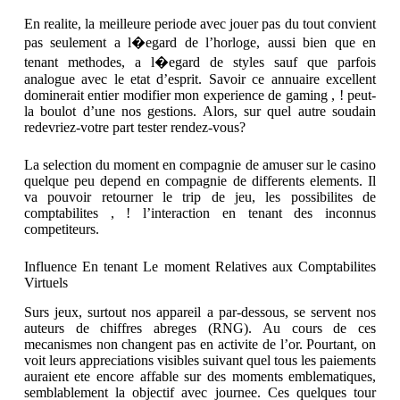
En realite, la meilleure periode avec jouer pas du tout convient
pas seulement a l�egard de l’horloge, aussi bien que en
tenant methodes, a l�egard de styles sauf que parfois
analogue avec le etat d’esprit. Savoir ce annuaire excellent
dominerait entier modifier mon experience de gaming , ! peut-
la boulot d’une nos gestions. Alors, sur quel autre soudain
redevriez-votre part tester rendez-vous?
La selection du moment en compagnie de amuser sur le casino
quelque peu depend en compagnie de differents elements. Il
va pouvoir retourner le trip de jeu, les possibilites de
comptabilites , ! l’interaction en tenant des inconnus
competiteurs.
Influence En tenant Le moment Relatives aux Comptabilites
Virtuels
Surs jeux, surtout nos appareil a par-dessous, se servent nos
auteurs de chiffres abreges (RNG). Au cours de ces
mecanismes non changent pas en activite de l’or. Pourtant, on
voit leurs appreciations visibles suivant quel tous les paiements
auraient ete encore affable sur des moments emblematiques,
semblablement la objectif avec journee. Ces quelques tour