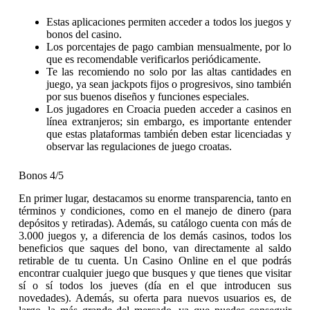
Estas aplicaciones permiten acceder a todos los juegos y
bonos del casino.
Los porcentajes de pago cambian mensualmente, por lo
que es recomendable verificarlos periódicamente.
Te las recomiendo no solo por las altas cantidades en
juego, ya sean jackpots fijos o progresivos, sino también
por sus buenos diseños y funciones especiales.
Los jugadores en Croacia pueden acceder a casinos en
línea extranjeros; sin embargo, es importante entender
que estas plataformas también deben estar licenciadas y
observar las regulaciones de juego croatas.
Bonos 4/5
En primer lugar, destacamos su enorme transparencia, tanto en
términos y condiciones, como en el manejo de dinero (para
depósitos y retiradas). Además, su catálogo cuenta con más de
3.000 juegos y, a diferencia de los demás casinos, todos los
beneficios que saques del bono, van directamente al saldo
retirable de tu cuenta. Un Casino Online en el que podrás
encontrar cualquier juego que busques y que tienes que visitar
sí o sí todos los jueves (día en el que introducen sus
novedades). Además, su oferta para nuevos usuarios es, de