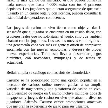
largo, la más grande del mercado, ya que puedes conseguir
nada menos que hasta 4.000€ extra con tus 4 primeros
depósitos. Los jugadores que quieran asegurarse de que están
jugando en un casino legal y con licencia, pueden consultar la
lista oficial de operadores con licencia.
Los juegos de casino en vivo tienen como objetivo dar la
sensación que el jugador se encuentra en un casino físico, con
crupieres reales que no solo guían el juego, sino que también
chatean con los jugadores. Los casinos nuevos van dirigidos a
una generación cada vez más exigente y difícil de complacer;
encantada con las nuevas tecnologías y deseosa de probar
nuevas experiencias. Todo esto lleva a desarrollar juegos
diferentes, con novedades, minijuegos y de temas de
actualidad.
Betfair amplía su catálogo con las slots de Thunderkick
Casumo se ha posicionado como una opción popular en el
mercado de casinos online nuevos gracias a su amplia
variedad de tragaperras y una plataforma de casino en vivo.
La diversidad de juegos en Casumo incluye múltiples tipos de
tragaperras y juegos de casino en vivo que atraen a diversos
jugadores. Además, Casumo ofrece promociones atractivas
que mejoran la experiencia de juego para sus usuarios.