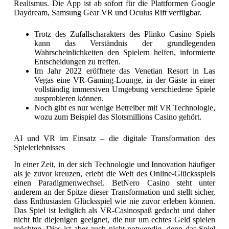
Realismus. Die App ist ab sofort für die Plattformen Google
Daydream, Samsung Gear VR und Oculus Rift verfügbar.
Trotz des Zufallscharakters des Plinko Casino Spiels
kann das Verständnis der grundlegenden
Wahrscheinlichkeiten den Spielern helfen, informierte
Entscheidungen zu treffen.
Im Jahr 2022 eröffnete das Venetian Resort in Las
Vegas eine VR-Gaming-Lounge, in der Gäste in einer
vollständig immersiven Umgebung verschiedene Spiele
ausprobieren können.
Noch gibt es nur wenige Betreiber mit VR Technologie,
wozu zum Beispiel das Slotsmillions Casino gehört.
AI und VR im Einsatz – die digitale Transformation des
Spielerlebnisses
In einer Zeit, in der sich Technologie und Innovation häufiger
als je zuvor kreuzen, erlebt die Welt des Online-Glücksspiels
einen Paradigmenwechsel. BetNero Casino steht unter
anderem an der Spitze dieser Transformation und stellt sicher,
dass Enthusiasten Glücksspiel wie nie zuvor erleben können.
Das Spiel ist lediglich als VR-Casinospaß gedacht und daher
nicht für diejenigen geeignet, die nur um echtes Geld spielen
möchten. Dies ist aber auch nicht notwendig, denn das Spiel