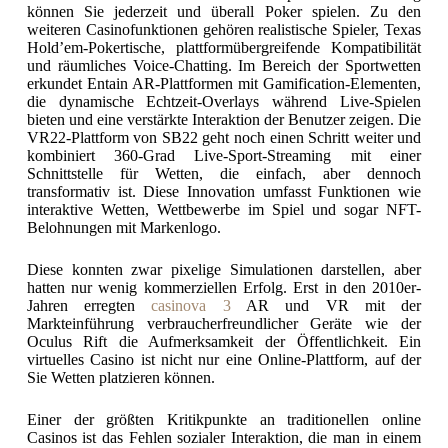
können Sie jederzeit und überall Poker spielen. Zu den
weiteren Casinofunktionen gehören realistische Spieler, Texas
Hold’em-Pokertische, plattformübergreifende Kompatibilität
und räumliches Voice-Chatting. Im Bereich der Sportwetten
erkundet Entain AR-Plattformen mit Gamification-Elementen,
die dynamische Echtzeit-Overlays während Live-Spielen
bieten und eine verstärkte Interaktion der Benutzer zeigen. Die
VR22-Plattform von SB22 geht noch einen Schritt weiter und
kombiniert 360-Grad Live-Sport-Streaming mit einer
Schnittstelle für Wetten, die einfach, aber dennoch
transformativ ist. Diese Innovation umfasst Funktionen wie
interaktive Wetten, Wettbewerbe im Spiel und sogar NFT-
Belohnungen mit Markenlogo.
Diese konnten zwar pixelige Simulationen darstellen, aber
hatten nur wenig kommerziellen Erfolg. Erst in den 2010er-
Jahren erregten
casinova 3
AR und VR mit der
Markteinführung verbraucherfreundlicher Geräte wie der
Oculus Rift die Aufmerksamkeit der Öffentlichkeit. Ein
virtuelles Casino ist nicht nur eine Online-Plattform, auf der
Sie Wetten platzieren können.
Einer der größten Kritikpunkte an traditionellen online
Casinos ist das Fehlen sozialer Interaktion, die man in einem