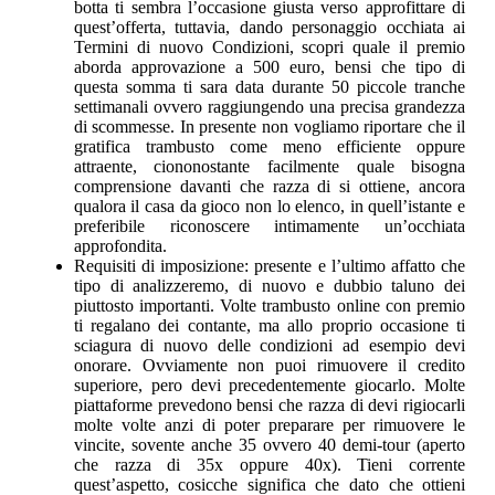
botta ti sembra l’occasione giusta verso approfittare di
quest’offerta, tuttavia, dando personaggio occhiata ai
Termini di nuovo Condizioni, scopri quale il premio
aborda approvazione a 500 euro, bensi che tipo di
questa somma ti sara data durante 50 piccole tranche
settimanali ovvero raggiungendo una precisa grandezza
di scommesse. In presente non vogliamo riportare che il
gratifica trambusto come meno efficiente oppure
attraente, ciononostante facilmente quale bisogna
comprensione davanti che razza di si ottiene, ancora
qualora il casa da gioco non lo elenco, in quell’istante e
preferibile riconoscere intimamente un’occhiata
approfondita.
Requisiti di imposizione: presente e l’ultimo affatto che
tipo di analizzeremo, di nuovo e dubbio taluno dei
piuttosto importanti. Volte trambusto online con premio
ti regalano dei contante, ma allo proprio occasione ti
sciagura di nuovo delle condizioni ad esempio devi
onorare. Ovviamente non puoi rimuovere il credito
superiore, pero devi precedentemente giocarlo. Molte
piattaforme prevedono bensi che razza di devi rigiocarli
molte volte anzi di poter preparare per rimuovere le
vincite, sovente anche 35 ovvero 40 demi-tour (aperto
che razza di 35x oppure 40x). Tieni corrente
quest’aspetto, cosicche significa che dato che ottieni