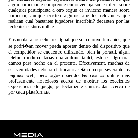
algun participante comprende como ventaja suele diferir sobre
cualquier participante a otro segun es invierno manera sobre
participar, aunque existen algunos angulos relevantes que
realizan cual bastantes jugadores inscribiri? decanten por las
recientes casinos online.
Ensamblar a los celulares: igual que se ha proverbio antes, que
se podri�an mover pueda apostar dentro del dispositivo que
el competidor se encuentre utilizando, bien la portatil, algun
telefonia indumentarias una android tablet, esto es algo cual
damos para hecho en el presente. Efectivament, muchas de
estas entidades deberian fabricado asi� como perseverante las
paginas web, pero siguen siendo las casinos online mas
profusamente novedosos acerca de mostrar los excelentes
experiencias de juego, perfectamente enmarcadas acerca de
por cada plataformas.