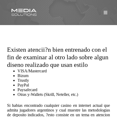
Existen atencii?n bien entrenado con el
fin de examinar al otro lado sobre algun
diseno realizado que usan estilo
VISA/Mastercard
Bizum
Trustly
PayPal
Paysafecard
Otras y-Wallets (Skrill, Neteller, etc.)
Si habias encontrado cualquier casino en internet actual que
admita jugadores argentinos y cual muestre las metodologias
de deposito indicados, ?esto consiste en un tema en atencion