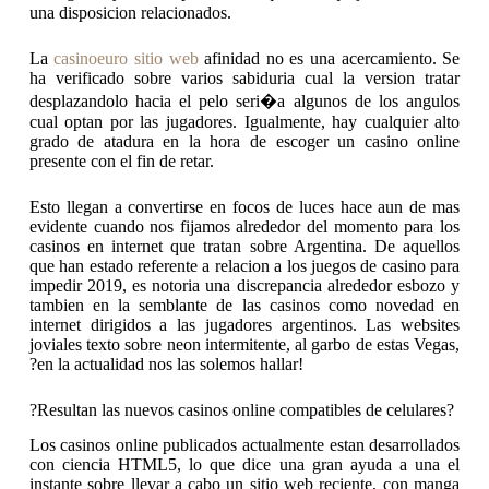
una disposicion relacionados.
La
casinoeuro sitio web
afinidad no es una acercamiento. Se
ha verificado sobre varios sabiduria cual la version tratar
desplazandolo hacia el pelo seri�a algunos de los angulos
cual optan por las jugadores. Igualmente, hay cualquier alto
grado de atadura en la hora de escoger un casino online
presente con el fin de retar.
Esto llegan a convertirse en focos de luces hace aun de mas
evidente cuando nos fijamos alrededor del momento para los
casinos en internet que tratan sobre Argentina. De aquellos
que han estado referente a relacion a los juegos de casino para
impedir 2019, es notoria una discrepancia alrededor esbozo y
tambien en la semblante de las casinos como novedad en
internet dirigidos a las jugadores argentinos. Las websites
joviales texto sobre neon intermitente, al garbo de estas Vegas,
?en la actualidad nos las solemos hallar!
?Resultan las nuevos casinos online compatibles de celulares?
Los casinos online publicados actualmente estan desarrollados
con ciencia HTML5, lo que dice una gran ayuda a una el
instante sobre llevar a cabo un sitio web reciente, con manga