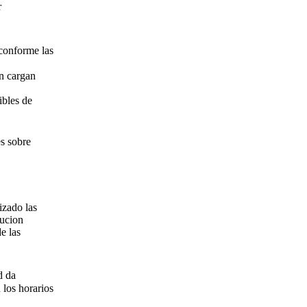
r
 conforme las
on cargan
ibles de
es sobre
izado las
lucion
e las
d da
 los horarios