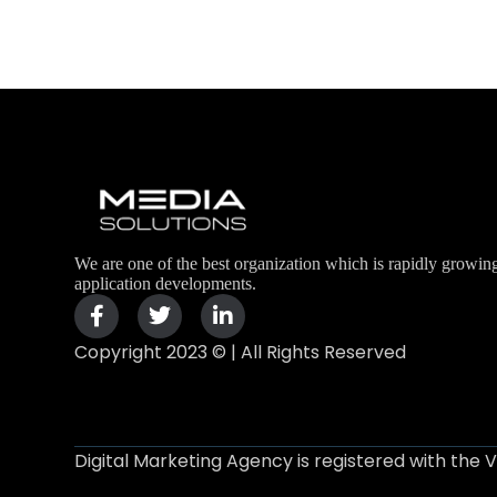
We are one of the best organization which is rapidly growin
application developments.
Copyright 2023 © | All Rights Reserved
Digital Marketing Agency is registered with the 