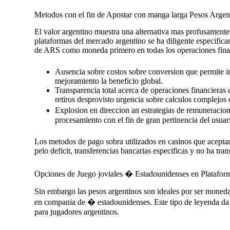
Metodos con el fin de Apostar con manga larga Pesos Argent
El valor argentino muestra una alternativa mas profusamente 
plataformas del mercado argentino se ha diligente especific
de ARS como moneda primero en todas los operaciones fina
Ausencia sobre costos sobre conversion que permite im
mejoramiento la beneficio global.
Transparencia total acerca de operaciones financieras
retiros desprovisto urgencia sobre calculos complejos 
Explosion en direccion an estrategias de remuneracion
procesamiento con el fin de gran pertinencia del usuar
Los metodos de pago sobra utilizados en casinos que aceptan 
pelo deficit, transferencias bancarias especificas y no ha tra
Opciones de Juego joviales � Estadounidenses en Plataform
Sin embargo las pesos argentinos son ideales por ser moned
en compania de � estadounidenses. Este tipo de leyenda da 
para jugadores argentinos.