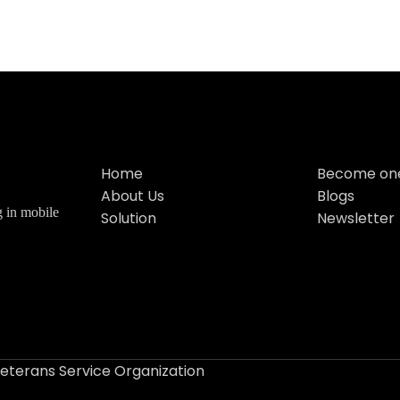
Home
Become one
About Us
Blogs
g in mobile
Solution
Newsletter
Veterans Service Organization