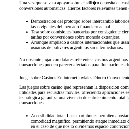
Una vez que se va a apoyar sobre el silli�n deposita en casi
conversiones automaticas. Ciertos factores relevantes tienen 
Demostracion del prototipo sobre intercambio laborio
tasas vigentes del mercado financiero actual.
Tasa sobre comisiones bancarias por consiguiente cier
tarifas por conversiones sobre moneda extranjera.
Arranque ampliado a casinos internacionales que usan
usuarios de bolivares argentinos sin intermediarios.
No obstante jugar con dolares referente a casinos argentinos o
transacciones pueden parecer afectados para fluctuaciones d
Juega sobre Casinos En internet joviales Dinero Convenie
Las juegos sobre casino ipad representan la disposicion dom
utilidades para escuadras moviles, ofreciendo aplicaciones e
tecnologica garantiza una vivencia de entretenimiento total fa
transacciones.
Accesibilidad total. Las smartphones permiten apostar
comodidad magnifico, permitiendo ataque inmediato del
en el caso de que nos lo olvidemos espacio concrecion