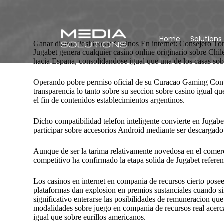
Home
Solutions
Ganar dinero Positivo en Casinos En internet: Consejero To
Jugabet genera cualquier casino online originario sobre Ch
hacia Espana, consolidandose igual que una de los casas sob
Operando pobre permiso oficial de su Curacao Gaming Contr
transparencia lo tanto sobre su seccion sobre casino igual qu
el fin de contenidos establecimientos argentinos.
Dicho compatibilidad telefon inteligente convierte en Jugabet
participar sobre accesorios Android mediante ser descarga
Aunque de ser la tarima relativamente novedosa en el comerc
competitivo ha confirmado la etapa solida de Jugabet referen
Los casinos en internet en compania de recursos cierto pos
plataformas dan explosion en premios sustanciales cuando sir
significativo enterarse las posibilidades de remuneracion q
modalidades sobre juego en compania de recursos real acerca
igual que sobre eurillos americanos.