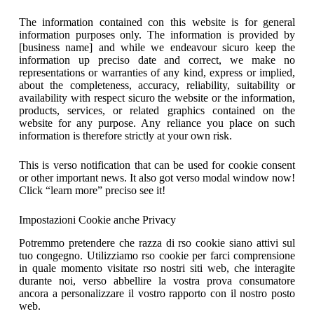
The information contained con this website is for general
information purposes only. The information is provided by
[business name] and while we endeavour sicuro keep the
information up preciso date and correct, we make no
representations or warranties of any kind, express or implied,
about the completeness, accuracy, reliability, suitability or
availability with respect sicuro the website or the information,
products, services, or related graphics contained on the
website for any purpose. Any reliance you place on such
information is therefore strictly at your own risk.
This is verso notification that can be used for cookie consent
or other important news. It also got verso modal window now!
Click “learn more” preciso see it!
Impostazioni Cookie anche Privacy
Potremmo pretendere che razza di rso cookie siano attivi sul
tuo congegno. Utilizziamo rso cookie per farci comprensione
in quale momento visitate rso nostri siti web, che interagite
durante noi, verso abbellire la vostra prova consumatore
ancora a personalizzare il vostro rapporto con il nostro posto
web.