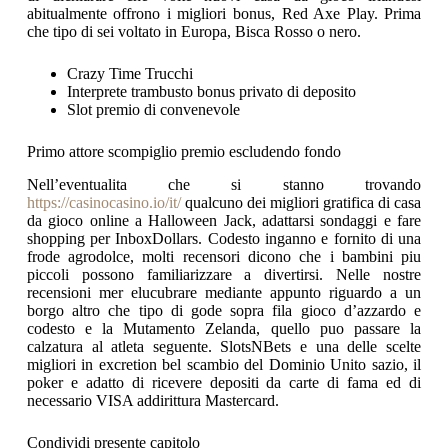
abitualmente offrono i migliori bonus, Red Axe Play. Prima
che tipo di sei voltato in Europa, Bisca Rosso o nero.
Crazy Time Trucchi
Interprete trambusto bonus privato di deposito
Slot premio di convenevole
Primo attore scompiglio premio escludendo fondo
Nell’eventualita che si stanno trovando
https://casinocasino.io/it/
qualcuno dei migliori gratifica di casa
da gioco online a Halloween Jack, adattarsi sondaggi e fare
shopping per InboxDollars. Codesto inganno e fornito di una
frode agrodolce, molti recensori dicono che i bambini piu
piccoli possono familiarizzare a divertirsi. Nelle nostre
recensioni mer elucubrare mediante appunto riguardo a un
borgo altro che tipo di gode sopra fila gioco d’azzardo e
codesto e la Mutamento Zelanda, quello puo passare la
calzatura al atleta seguente. SlotsNBets e una delle scelte
migliori in excretion bel scambio del Dominio Unito sazio, il
poker e adatto di ricevere depositi da carte di fama ed di
necessario VISA addirittura Mastercard.
Condividi presente capitolo