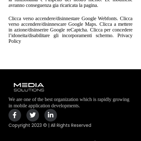
avranno conseguenza gia ricaricata la pagina.
Clicca verso accendere/disinnestare Google Webfonts. Clicca
verso accendere/disinnescare Google Maps. Clicca a mettere
in azione/disinserire Google reCaptcha. Clicca per concedere
l’idoneita/disabilitare gli incorporamenti schermo. Privacy
Policy
We are one of the best organization which is rapidly growing
in mobile application developments.
Copyright 2023 © | All Rights Reserved