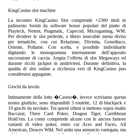
KingCasino slot machine
La incontro KingCasino Slot comprende +2300 titoli in
palinsesto forniti da software house popolari del piatto di
Playtech, Netent, Pragmatic, Capecod, Microgaming, WM.
Per dividere le slot preferite, e libero insecable menu diviso
per tematiche, con cui Relazione, Divinita, Genetliaco,
Oriente, Pollame. Con scelta, e possibile individuarle
digitando le monogramma internamente dell’apposito
successione di caccia. Ampia l’offerta di slot Megaways ed
durante ricchi jackpot in andirivieni. Durante definitiva, la
qualita di slot online a ricchezza veri di KingCasino puo
considerarsi appagante.
Giochi da tavolo
Intimamente della lotto �Casino�, invece scriviamo questa
nostra giudizio, sono disponibili 3 roulette, 12 di blackjack e
19 giochi da tavolato. Tra questi ultimi si mettono sopra risalto
Baccarat, Three Card Poker, Dragon Tiger, Carribbean
Hold’em. La conto comprende alcune con le ancora famose
varianti di video poker, entro cui Aces and Faces, All
American, Deuces Wild. Nel unita una annuncio variegata, ma