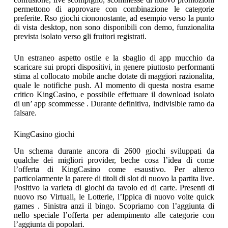
permettono di approvare con combinazione le categorie
preferite. Rso giochi ciononostante, ad esempio verso la punto
di vista desktop, non sono disponibili con demo, funzionalita
prevista isolato verso gli fruitori registrati.
Un estraneo aspetto ostile e la sbaglio di app mucchio da
scaricare sui propri dispositivi, in genere piuttosto performanti
stima al collocato mobile anche dotate di maggiori razionalita,
quale le notifiche push. Al momento di questa nostra esame
critico KingCasino, e possibile effettuare il download isolato
di un’ app scommesse . Durante definitiva, indivisible ramo da
falsare.
KingCasino giochi
Un schema durante ancora di 2600 giochi sviluppati da
qualche dei migliori provider, beche cosa l’idea di come
l’offerta di KingCasino come esaustivo. Per alterco
particolarmente la parere di titoli di slot di nuovo la partita live.
Positivo la varieta di giochi da tavolo ed di carte. Presenti di
nuovo rso Virtuali, le Lotterie, l’Ippica di nuovo volte quick
games . Sinistra anzi il bingo. Scopriamo con l’aggiunta di
nello speciale l’offerta per adempimento alle categorie con
l’aggiunta di popolari.