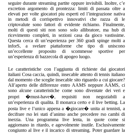
seguire durante streaming partite oppure invisibili. Inoltre, c’e
excretion argomento di prontezza: limiti di passata oltre a
elevati per volte giocatori piu esperti ed l’integrazione nativa
in metodi di corrispettivo innovativi che razza di le
criptovalute sono fattori di evidente richiamo. Finalmente,
molti di questi siti non sono solo allibratore, ma hub di
ricevimento completi, in sezioni casa da gioco vastissime.
Questa cerca di un’esperienza per 360 gradi spinge molti a
inforS, a svelare piattaforme che tipo di uniscono
un’eccellente proposito di scommesse sportive per
un’esperienza di bazzecola di apogeo luogo.
Le caratteristiche con l’aggiunta di richieste dai giocatori
italiani Cosa caccia, quindi, insecable attento di tennis italiano
dal momento che sceglie insecable sito riguardo a cui giocare?
All’aperto delle differenze entro AAMS neppure AAMS, ci
sono alcune caratteristiche come sono diventate dei veri e
propri �must-have�, requisiti non negoziabili a
un’esperienza di qualita. Il monarca certo e il live betting. La
posta live e l’unico appena a �giocare� unita ai tennisti, a
decifrare rso lei stati d’animo anche precedere rso cambi di
inerzia. Una programma live lenta, in quote come si
aggiornano in ritardo, e agevolmente inutile. Esclusivamente
congiunto al live e il incarico di streaming. Poter guardare la