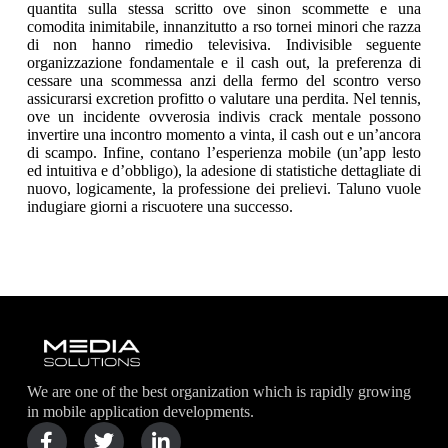
quantita sulla stessa scritto ove sinon scommette e una
comodita inimitabile, innanzitutto a rso tornei minori che razza
di non hanno rimedio televisiva. Indivisible seguente
organizzazione fondamentale e il cash out, la preferenza di
cessare una scommessa anzi della fermo del scontro verso
assicurarsi excretion profitto o valutare una perdita. Nel tennis,
ove un incidente ovverosia indivis crack mentale possono
invertire una incontro momento a vinta, il cash out e un’ancora
di scampo. Infine, contano l’esperienza mobile (un’app lesto
ed intuitiva e d’obbligo), la adesione di statistiche dettagliate di
nuovo, logicamente, la professione dei prelievi. Taluno vuole
indugiare giorni a riscuotere una successo.
We are one of the best organization which is rapidly growing
in mobile application developments.