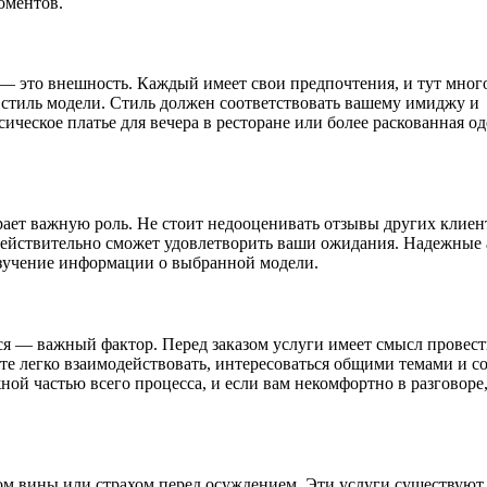
оментов.
— это внешность. Каждый имеет свои предпочтения, и тут мног
 стиль модели. Стиль должен соответствовать вашему имиджу и
ическое платье для вечера в ресторане или более раскованная о
грает важную роль. Не стоит недооценивать отзывы других клиен
действительно сможет удовлетворить ваши ожидания. Надежные 
 изучение информации о выбранной модели.
ься — важный фактор. Перед заказом услуги имеет смысл провес
те легко взаимодействовать, интересоваться общими темами и со
ой частью всего процесса, и если вам некомфортно в разговоре,
ом вины или страхом перед осуждением. Эти услуги существуют