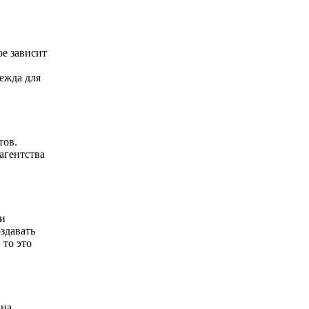
ое зависит
дежда для
тов.
агентства
ти
здавать
 то это
 на