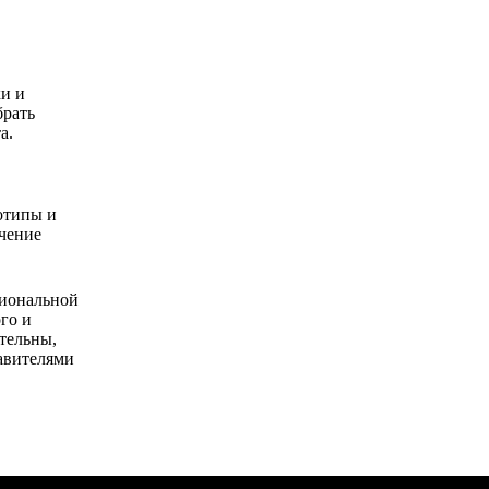
ки и
брать
а.
отипы и
ичение
циональной
го и
тельны,
тавителями