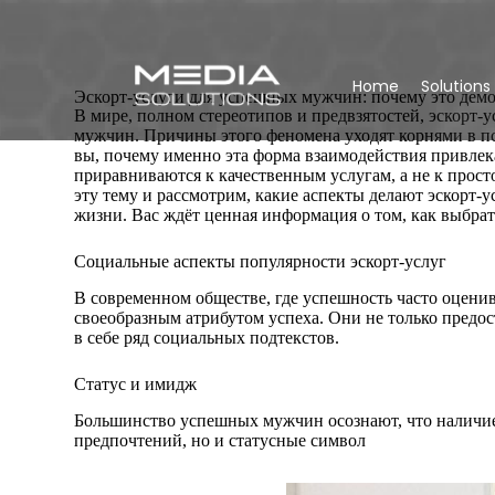
Home
Solutions
Эскорт-услуги для успешных мужчин: почему это дем
В мире, полном стереотипов и предвзятостей, эскорт
мужчин. Причины этого феномена уходят корнями в п
вы, почему именно эта форма взаимодействия привлек
приравниваются к качественным услугам, а не к прост
эту тему и рассмотрим, какие аспекты делают эскорт-
жизни. Вас ждёт ценная информация о том, как выбра
Социальные аспекты популярности эскорт-услуг
В современном обществе, где успешность часто оценив
своеобразным атрибутом успеха. Они не только предо
в себе ряд социальных подтекстов.
Статус и имидж
Большинство успешных мужчин осознают, что наличие
предпочтений, но и статусные символ