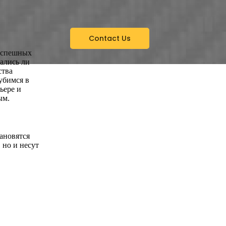
Contact Us
 успешных
ались ли
ства
убимся в
ьере и
ым.
тановятся
 но и несут