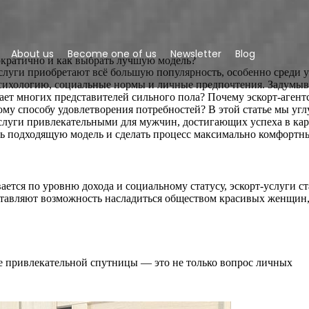
About us
Become one of us
Newsletter
Blog
ократично и как выбрать лучшую модель?
-услуги приобретают всё большую популярность, особенно среди
сихологию, социальные нормы и личные предпочтения. Задумыв
ает многих представителей сильного пола? Почему эскорт-агент
ому способу удовлетворения потребностей? В этой статье мы угл
услуги привлекательными для мужчин, достигающих успеха в кар
ть подходящую модель и сделать процесс максимально комфортн
ается по уровню дохода и социальному статусу, эскорт-услуги с
ставляют возможность насладиться обществом красивых женщин,
 привлекательной спутницы — это не только вопрос личных