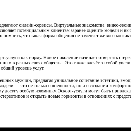
редлагают онлайн-сервисы. Виртуальные знакомства, видео-звон
озволяет потенциальным клиентам заранее оценить модели и вы
о помнить, что такая форма общения не заменяет живого контакт
т-услуги как норму. Новое поколение начинает отвергать стере
енным в разных слоях общества. Это также влечёт за собой увел
 общий уровень услуг.
пешных мужчин, предлагая уникальное сочетание эстетики, эмо
одели — это не только о внешности, но и о создании комфортно
му досугу особую изюминку. Эскорт-услуги могут быть привлека
и стереотипов и открыть новые горизонты в отношениях с предс