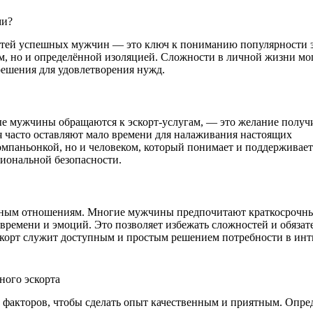
ми?
тей успешных мужчин — это ключ к пониманию популярности э
ем, но и определённой изоляцией. Сложности в личной жизни мо
решения для удовлетворения нужд.
ые мужчины обращаются к эскорт-услугам, — это желание получ
 часто оставляют мало времени для налаживания настоящих
компаньонкой, но и человеком, который понимает и поддерживает
циональной безопасности.
онным отношениям. Многие мужчины предпочитают краткосрочны
ремени и эмоций. Это позволяет избежать сложностей и обязате
скорт служит доступным и простым решением потребности в ин
ного эскорта
 факторов, чтобы сделать опыт качественным и приятным. Опред