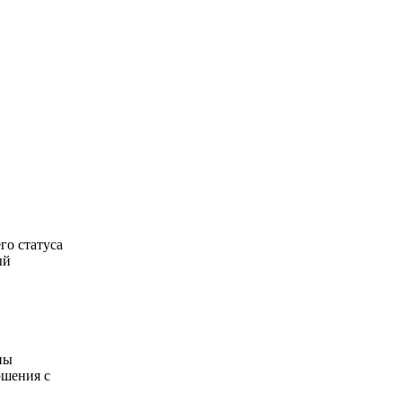
го статуса
ый
ны
ошения с