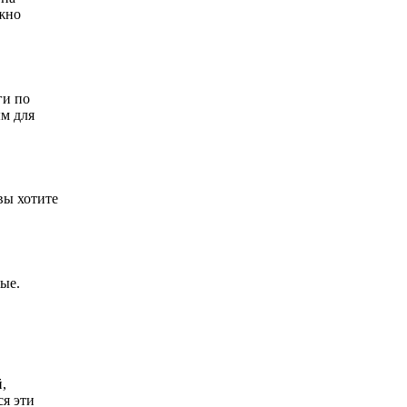
ажно
ги по
ым для
вы хотите
ные.
,
ся эти