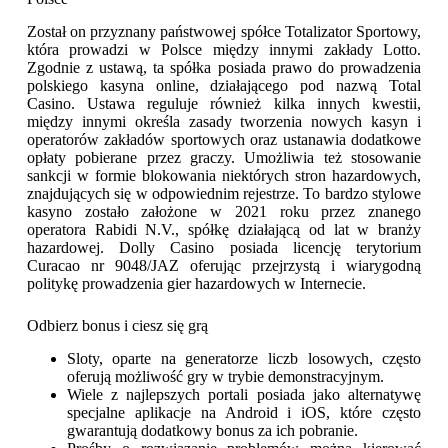
Został on przyznany państwowej spółce Totalizator Sportowy,
która prowadzi w Polsce między innymi zakłady Lotto.
Zgodnie z ustawą, ta spółka posiada prawo do prowadzenia
polskiego kasyna online, działającego pod nazwą Total
Casino. Ustawa reguluje również kilka innych kwestii,
między innymi określa zasady tworzenia nowych kasyn i
operatorów zakładów sportowych oraz ustanawia dodatkowe
opłaty pobierane przez graczy. Umożliwia też stosowanie
sankcji w formie blokowania niektórych stron hazardowych,
znajdujących się w odpowiednim rejestrze. To bardzo stylowe
kasyno zostało założone w 2021 roku przez znanego
operatora Rabidi N.V., spółkę działającą od lat w branży
hazardowej. Dolly Casino posiada licencję terytorium
Curacao nr 9048/JAZ oferując przejrzystą i wiarygodną
politykę prowadzenia gier hazardowych w Internecie.
Odbierz bonus i ciesz się grą
Sloty, oparte na generatorze liczb losowych, często
oferują możliwość gry w trybie demonstracyjnym.
Wiele z najlepszych portali posiada jako alternatywę
specjalne aplikacje na Android i iOS, które często
gwarantują dodatkowy bonus za ich pobranie.