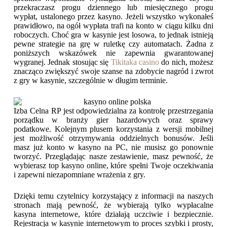
przekraczasz progu dziennego lub miesięcznego progu
wypłat, ustalonego przez kasyno. Jeżeli wszystko wykonałeś
prawidłowo, na ogół wypłata trafi na konto w ciągu kilku dni
roboczych. Choć gra w kasynie jest losowa, to jednak istnieją
pewne strategie na grę w ruletkę czy automatach. Żadna z
poniższych wskazówek nie zapewnia gwarantowanej
wygranej. Jednak stosując się
Tikitaka casino
do nich, możesz
znacząco zwiększyć swoje szanse na zdobycie nagród i zwrot
z gry w kasynie, szczególnie w długim terminie.
Izba Celna RP jest odpowiedzialna za kontrolę przestrzegania
porządku w branży gier hazardowych oraz sprawy
podatkowe. Kolejnym plusem korzystania z wersji mobilnej
jest możliwość otrzymywania oddzielnych bonusów. Jeśli
masz już konto w kasyno na PC, nie musisz go ponownie
tworzyć. Przeglądając nasze zestawienie, masz pewność, że
wybierasz top kasyno online, które spełni Twoje oczekiwania
i zapewni niezapomniane wrażenia z gry.
Dzięki temu czytelnicy korzystający z informacji na naszych
stronach mają pewność, że wybierają tylko wypłacalne
kasyna internetowe, które działają uczciwie i bezpiecznie.
Rejestracja w kasynie internetowym to proces szybki i prosty,