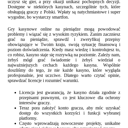
uczysz się gier, a przy okazji unikasz pochopnych decyzji.
Dostępne w niektórych kasynach, szczególnie tych, które
obsługują graczy z Polski. Wpłaty są natychmiastowe i super
wygodne, bo wystarczy smartfon.
Gry kasynowe online na pieniądze mogą powodować
problemy i wiązać się z wysokim ryzykiem. Zanim zaczniesz
grać na pieniądze, sprawdź i zweryfikuj przepisy
obowiązujące w Twoim kraju, swoją sytuację finansową i
poziom doświadczenia. Kiedy masz wiedzę i kontrolujesz to,
co robisz, kasyno staje się rozrywką na poziomie. Zależy nam,
żebyś mógł grać świadomie i żebyś wiedział o
najważniejszych cechach każdego kasyna. Wspólnie
doszliśmy do tego, że nie każde kasyno, które wygląda
profesjonalnie, jest uczciwe. Dlatego warto czytać opinie,
sprawdzać licencje i rozumieć warunki.
Licencja jest gwarancją, że kasyno działa zgodnie z
przepisami prawnymi, co jest kluczowe dla ochrony
interesów graczy.
Teraz pora założyć konto gracza, aby móc uzyskać
dostęp do wszystkich korzyści i funkcji wybranej
platformy.
Często wprowadzają nowoczesne projekty, unikalne