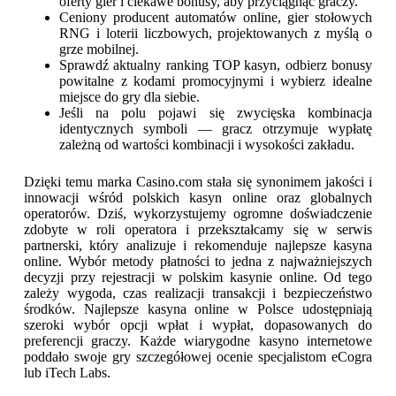
oferty gier i ciekawe bonusy, aby przyciągnąć graczy.
Ceniony producent automatów online, gier stołowych
RNG i loterii liczbowych, projektowanych z myślą o
grze mobilnej.
Sprawdź aktualny ranking TOP kasyn, odbierz bonusy
powitalne z kodami promocyjnymi i wybierz idealne
miejsce do gry dla siebie.
Jeśli na polu pojawi się zwycięska kombinacja
identycznych symboli — gracz otrzymuje wypłatę
zależną od wartości kombinacji i wysokości zakładu.
Dzięki temu marka Casino.com stała się synonimem jakości i
innowacji wśród polskich kasyn online oraz globalnych
operatorów. Dziś, wykorzystujemy ogromne doświadczenie
zdobyte w roli operatora i przekształcamy się w serwis
partnerski, który analizuje i rekomenduje najlepsze kasyna
online. Wybór metody płatności to jedna z najważniejszych
decyzji przy rejestracji w polskim kasynie online. Od tego
zależy wygoda, czas realizacji transakcji i bezpieczeństwo
środków. Najlepsze kasyna online w Polsce udostępniają
szeroki wybór opcji wpłat i wypłat, dopasowanych do
preferencji graczy. Każde wiarygodne kasyno internetowe
poddało swoje gry szczegółowej ocenie specjalistom eCogra
lub iTech Labs.