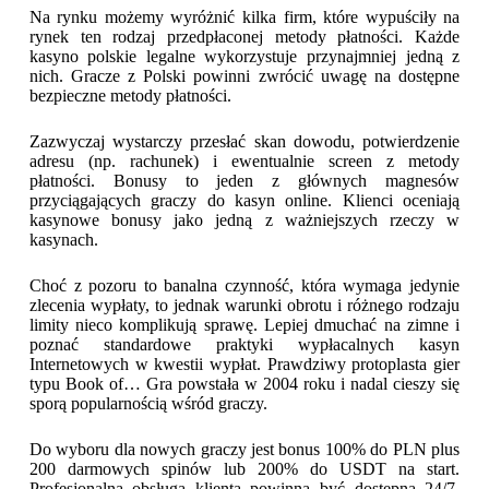
Na rynku możemy wyróżnić kilka firm, które wypuściły na
rynek ten rodzaj przedpłaconej metody płatności. Każde
kasyno polskie legalne wykorzystuje przynajmniej jedną z
nich. Gracze z Polski powinni zwrócić uwagę na dostępne
bezpieczne metody płatności.
Zazwyczaj wystarczy przesłać skan dowodu, potwierdzenie
adresu (np. rachunek) i ewentualnie screen z metody
płatności. Bonusy to jeden z głównych magnesów
przyciągających graczy do kasyn online. Klienci oceniają
kasynowe bonusy jako jedną z ważniejszych rzeczy w
kasynach.
Choć z pozoru to banalna czynność, która wymaga jedynie
zlecenia wypłaty, to jednak warunki obrotu i różnego rodzaju
limity nieco komplikują sprawę. Lepiej dmuchać na zimne i
poznać standardowe praktyki wypłacalnych kasyn
Internetowych w kwestii wypłat. Prawdziwy protoplasta gier
typu Book of… Gra powstała w 2004 roku i nadal cieszy się
sporą popularnością wśród graczy.
Do wyboru dla nowych graczy jest bonus 100% do PLN plus
200 darmowych spinów lub 200% do USDT na start.
Profesjonalna obsługa klienta powinna być dostępna 24/7,