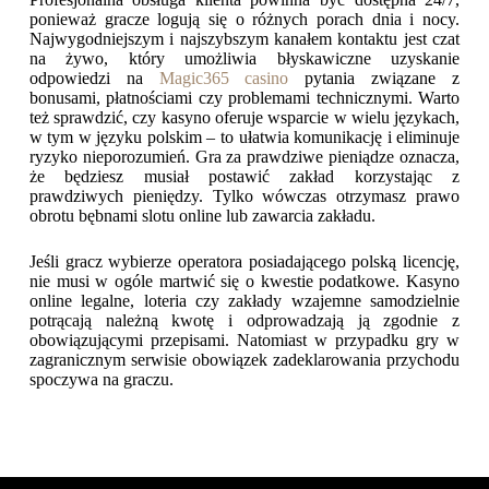
ponieważ gracze logują się o różnych porach dnia i nocy.
Najwygodniejszym i najszybszym kanałem kontaktu jest czat
na żywo, który umożliwia błyskawiczne uzyskanie
odpowiedzi na
Magic365 casino
pytania związane z
bonusami, płatnościami czy problemami technicznymi. Warto
też sprawdzić, czy kasyno oferuje wsparcie w wielu językach,
w tym w języku polskim – to ułatwia komunikację i eliminuje
ryzyko nieporozumień. Gra za prawdziwe pieniądze oznacza,
że będziesz musiał postawić zakład korzystając z
prawdziwych pieniędzy. Tylko wówczas otrzymasz prawo
obrotu bębnami slotu online lub zawarcia zakładu.
Jeśli gracz wybierze operatora posiadającego polską licencję,
nie musi w ogóle martwić się o kwestie podatkowe. Kasyno
online legalne, loteria czy zakłady wzajemne samodzielnie
potrącają należną kwotę i odprowadzają ją zgodnie z
obowiązującymi przepisami. Natomiast w przypadku gry w
zagranicznym serwisie obowiązek zadeklarowania przychodu
spoczywa na graczu.