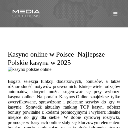
Kasyno online w Polsce ️ Najlepsze
Polskie kasyna w 2025
Bogata selekcja funkcji dodatkowych, bonusów, a także
różnorodność motywów przewodnich. Istnieje wiele rodzajów
automatów, którymi można sugerować się przy wyborze
kasyna online. Na portalu Kasynos.Online znajdziesz tylko
zweryfikowane, sprawdzone i polecane serwisy do gry w
kasynie. Sprawdź aktualny ranking TOP kasyn, odbierz
bonusy powitalne z kodami promocyjnymi i wybierz idealne
miejsce do gry dla siebie. W dobie cyfrowej rozrywki,
promocje w kasynach online stały się kluczowym elementem
branży, często wpływając na całe doświadczenie gracza