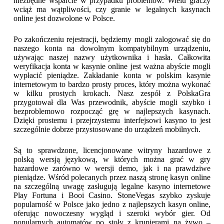
niezbędne wsparcie w przypadku problemów. Wielu graczy
wciąż ma wątpliwości, czy granie w legalnych kasynach
online jest dozwolone w Polsce.
Po zakończeniu rejestracji, będziemy mogli zalogować się do
naszego konta na dowolnym kompatybilnym urządzeniu,
używając naszej nazwy użytkownika i hasła. Całkowita
weryfikacja konta w kasynie online jest ważna abyście mogli
wypłacić pieniądze. Zakładanie konta w polskim kasynie
internetowym to bardzo prosty proces, który można wykonać
w kilku prostych krokach. Nasz zespół z PolskaGra
przygotował dla Was przewodnik, abyście mogli szybko i
bezproblemowo rozpocząć grę w najlepszych kasynach.
Dzięki prostemu i przejrzystemu interfejsowi kasyno to jest
szczególnie dobrze przystosowane do urządzeń mobilnych.
Są to sprawdzone, licencjonowane witryny hazardowe z
polską wersją językową, w których można grać w gry
hazardowe zarówno w wersji demo, jak i na prawdziwe
pieniądze. Wśród polecanych przez naszą stronę kasyn online
na szczególną uwagę zasługują legalne kasyno internetowe
Play Fortuna i Booi Casino. StoneVegas szybko zyskuje
popularność w Polsce jako jedno z najlepszych kasyn online,
oferując nowoczesny wygląd i szeroki wybór gier. Od
popularnych automatów po stoły z krupierami na żywo –