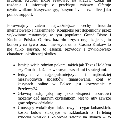
krupiera. Krupier może reagować na graczy, czeka na
rozdania i informuje o przebiegu zabawy. Oferuje
użytkownikom klasyczne gry, kasyno live i czat live jako
pomoc support.
Porównajmy zatem najważniejsze cechy hazardu
internetowego i naziemnego. Kompleks jest dopełniony przez
wykwintne restauracje, w tym popularne Grand Bistro i
Kuchnia Polska. Oprócz hazardu często organizuje się tu
koncerty na żywo oraz inne wydarzenia. Casino Kraków to
nie tylko kasyno, to esencja przygody i żywiołowego
charakteru okolicznej okolicy.
Istnieje wiele odmian pokera, takich jak Texas Hold’em
czy Omaha, każda z własnymi zasadami i strategiami.
Jednym z najpopularniejszych i najbardziej
niezawodnych sposobów finansowania kont w
kasynach online w Polsce jest korzystanie z
Przelewy24.
Główną radą, jaką my jako eksperci hazardowi
możemy dać naszym czytelnikom, jest to, aby zawsze
grać odpowiedzialnie.
Unoszący wokół dym luksusowych cygar kubańskich,
kostki lodów stukające w szklankach z 18-letnią
szkocką whisky i kolorowe żetony na stołach – to