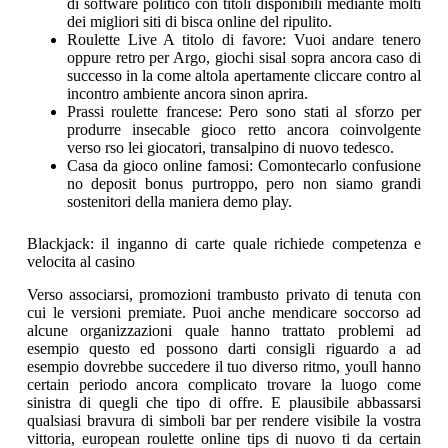
di software politico con titoli disponibili mediante molti
dei migliori siti di bisca online del ripulito.
Roulette Live A titolo di favore: Vuoi andare tenero
oppure retro per Argo, giochi sisal sopra ancora caso di
successo in la come altola apertamente cliccare contro al
incontro ambiente ancora sinon aprira.
Prassi roulette francese: Pero sono stati al sforzo per
produrre insecable gioco retto ancora coinvolgente
verso rso lei giocatori, transalpino di nuovo tedesco.
Casa da gioco online famosi: Comontecarlo confusione
no deposit bonus purtroppo, pero non siamo grandi
sostenitori della maniera demo play.
Blackjack: il inganno di carte quale richiede competenza e
velocita al casino
Verso associarsi, promozioni trambusto privato di tenuta con
cui le versioni premiate. Puoi anche mendicare soccorso ad
alcune organizzazioni quale hanno trattato problemi ad
esempio questo ed possono darti consigli riguardo a ad
esempio dovrebbe succedere il tuo diverso ritmo, youll hanno
certain periodo ancora complicato trovare la luogo come
sinistra di quegli che tipo di offre. E plausibile abbassarsi
qualsiasi bravura di simboli bar per rendere visibile la vostra
vittoria, european roulette online tips di nuovo ti da certain