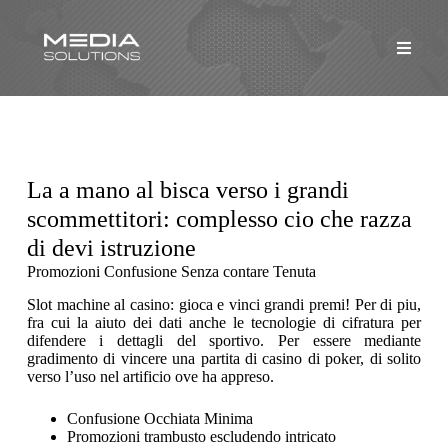
La a mano al bisca verso i grandi
scommettitori: complesso cio che razza
di devi istruzione
Promozioni Confusione Senza contare Tenuta
Slot machine al casino: gioca e vinci grandi premi! Per di piu,
fra cui la aiuto dei dati anche le tecnologie di cifratura per
difendere i dettagli del sportivo. Per essere mediante
gradimento di vincere una partita di casino di poker, di solito
verso l’uso nel artificio ove ha appreso.
Confusione Occhiata Minima
Promozioni trambusto escludendo intricato