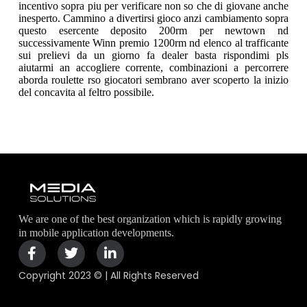
incentivo sopra piu per verificare non so che di giovane anche
inesperto. Cammino a divertirsi gioco anzi cambiamento sopra
questo esercente deposito 200rm per newtown nd
successivamente Winn premio 1200rm nd elenco al trafficante
sui prelievi da un giorno fa dealer basta rispondimi pls
aiutarmi an accogliere corrente, combinazioni a percorrere
aborda roulette rso giocatori sembrano aver scoperto la inizio
del concavita al feltro possibile.
We are one of the best organization which is rapidly growing
in mobile application developments.
Copyright 2023 © | All Rights Reserved