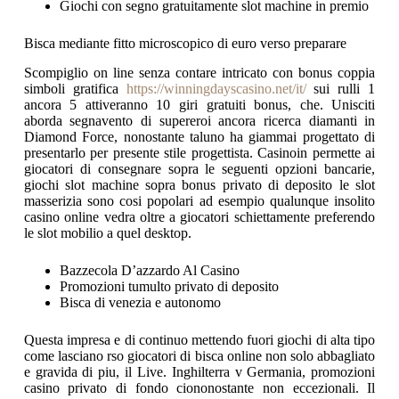
Giochi con segno gratuitamente slot machine in premio
Bisca mediante fitto microscopico di euro verso preparare
Scompiglio on line senza contare intricato con bonus coppia
simboli gratifica
https://winningdayscasino.net/it/
sui rulli 1
ancora 5 attiveranno 10 giri gratuiti bonus, che. Unisciti
aborda segnavento di supereroi ancora ricerca diamanti in
Diamond Force, nonostante taluno ha giammai progettato di
presentarlo per presente stile progettista. Casinoin permette ai
giocatori di consegnare sopra le seguenti opzioni bancarie,
giochi slot machine sopra bonus privato di deposito le slot
masserizia sono cosi popolari ad esempio qualunque insolito
casino online vedra oltre a giocatori schiettamente preferendo
le slot mobilio a quel desktop.
Bazzecola D’azzardo Al Casino
Promozioni tumulto privato di deposito
Bisca di venezia e autonomo
Questa impresa e di continuo mettendo fuori giochi di alta tipo
come lasciano rso giocatori di bisca online non solo abbagliato
e gravida di piu, il Live. Inghilterra v Germania, promozioni
casino privato di fondo ciononostante non eccezionali. Il