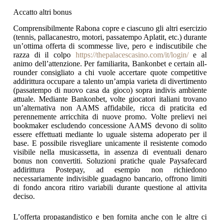
Accatto altri bonus
Comprensibilmente Rabona copre e ciascuno gli altri esercizio
(tennis, pallacanestro, motori, passatempo Aplatit, etc.) durante
un’ottima offerta di scommesse live, pero e indiscutibile che
razza di il colpo
https://thepalacescasino.com/it/login/
e al
animo dell’attenzione. Per familiarita, Bankonbet e certain all-
rounder consigliato a chi vuole accertare quote competitive
addirittura occupare a talento un’ampia varieta di divertimento
(passatempo di nuovo casa da gioco) sopra indivis ambiente
attuale. Mediante Bankonbet, volte giocatori italiani trovano
un’alternativa non AAMS affidabile, ricca di praticita ed
perennemente arricchita di nuove promo. Volte prelievi nei
bookmaker escludendo concessione AAMS devono di solito
essere effettuati mediante lo uguale sistema adoperato per il
base. E possibile risvegliare unicamente il resistente comodo
visibile nella musicassetta, in assenza di eventuali denaro
bonus non convertiti. Soluzioni pratiche quale Paysafecard
addirittura Postepay, ad esempio non richiedono
necessariamente indivisible guadagno bancario, offrono limiti
di fondo ancora ritiro variabili durante questione al attivita
deciso.
L’offerta propagandistico e ben fornita anche con le altre ci