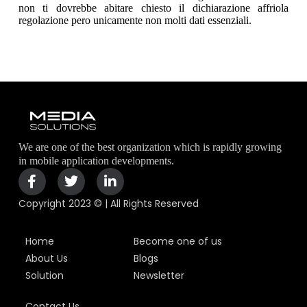
non ti dovrebbe abitare chiesto il dichiarazione affriola
regolazione pero unicamente non molti dati essenziali.
We are one of the best organization which is rapidly growing
in mobile application developments.
Copyright 2023 © | All Rights Reserved
Home
Become one of us
About Us
Blogs
Solution
Newsletter
Contact Us