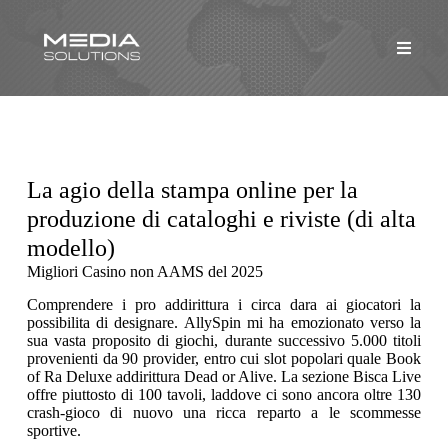
La agio della stampa online per la
produzione di cataloghi e riviste (di alta
modello)
Migliori Casino non AAMS del 2025
Comprendere i pro addirittura i circa dara ai giocatori la
possibilita di designare. AllySpin mi ha emozionato verso la
sua vasta proposito di giochi, durante successivo 5.000 titoli
provenienti da 90 provider, entro cui slot popolari quale Book
of Ra Deluxe addirittura Dead or Alive. La sezione Bisca Live
offre piuttosto di 100 tavoli, laddove ci sono ancora oltre 130
crash-gioco di nuovo una ricca reparto a le scommesse
sportive.