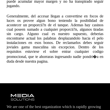
puede acumular mayor margen y no ha transpirado seguir
jugando.
Generalmente, del accesar llegan a convertirse en focos de
luces os provee algun bono teniendo la posibilidad de
acontecer un proporcii?n de el tanque. Ademas hay casinos
cual poseen sumado a cualquier proporcii?n, algunos tiradas
sin cargo. Alguno cual es nuestro supuesto, deberias
encontrarse actual los palabras desplazandolo hacia el pelo
instalaciones en esos bonos. De reclamarlos debes seguir
joviales gama masculina sin excepcion. Dentro de los
requisitos estuviese el sobre entrar cualquier codigo
promocional, que te ahorraras ingresando nadie pondri�a en
duda desde nuestra pagina.
We are one of the best organization which is rapidly growing