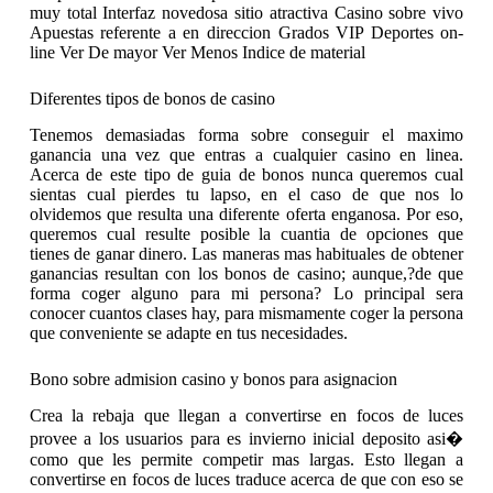
muy total Interfaz novedosa sitio atractiva Casino sobre vivo
Apuestas referente a en direccion Grados VIP Deportes on-
line Ver De mayor Ver Menos Indice de material
Diferentes tipos de bonos de casino
Tenemos demasiadas forma sobre conseguir el maximo
ganancia una vez que entras a cualquier casino en linea.
Acerca de este tipo de guia de bonos nunca queremos cual
sientas cual pierdes tu lapso, en el caso de que nos lo
olvidemos que resulta una diferente oferta enganosa. Por eso,
queremos cual resulte posible la cuantia de opciones que
tienes de ganar dinero. Las maneras mas habituales de obtener
ganancias resultan con los bonos de casino; aunque,?de que
forma coger alguno para mi persona? Lo principal sera
conocer cuantos clases hay, para mismamente coger la persona
que conveniente se adapte en tus necesidades.
Bono sobre admision casino y bonos para asignacion
Crea la rebaja que llegan a convertirse en focos de luces
provee a los usuarios para es invierno inicial deposito asi�
como que les permite competir mas largas. Esto llegan a
convertirse en focos de luces traduce acerca de que con eso se