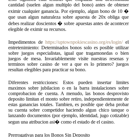
cantidad (suelen algun multiplo del bono) antes de obtener
eximir cualquier ganancia. Por ejemplo, algun bono de 10 �
que usan algun naturaleza sobre apuesta de 20x obliga que
debes realizar doscientos � sobre apuestas antes de acontecer
elegible de eximir su recursos.
Impedimentos de
https://uptownpokiescasino.org/es/login/
el
entretenimiento: Determinados bonos solo es posible utilizar
sobre juegos especialistas, igual que tragamonedas o bien
juegos de mesa. Invariablemente visite nuestras resenas y
terminos sobre casino de ver a que es lo primero? juegos
resultan elegibles para practicar su bono.
Diferentes restricciones: Estos pueden insertar limites
maximos sobre jubilacion o en la barra instalaciones sobre
comprobacion de cuenta. A menudo, las bonos desprovisto
deposito limitan el monto sobre retiro, independientemente de
estas ganancias totales. Tambien, es posible que deba probar
su cuenta sobre competidor haciendo algun chico tanque o
lanzando documentos (por ejemplo, identidad, jugo cotizable)
segun una atribucion asi� como el estado de el casino.
Prerrogativas para los Bonos Sin Deposito