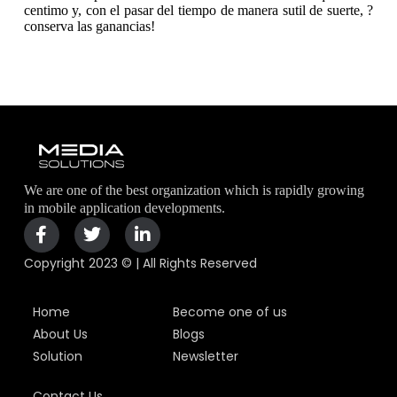
centimo y, con el pasar del tiempo de manera sutil de suerte, ?
conserva las ganancias!
We are one of the best organization which is rapidly growing
in mobile application developments.
Copyright 2023 © | All Rights Reserved
Home
Become one of us
About Us
Blogs
Solution
Newsletter
Contact Us