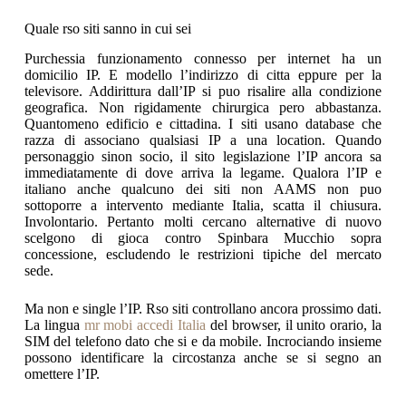
Quale rso siti sanno in cui sei
Purchessia funzionamento connesso per internet ha un
domicilio IP. E modello l’indirizzo di citta eppure per la
televisore. Addirittura dall’IP si puo risalire alla condizione
geografica. Non rigidamente chirurgica pero abbastanza.
Quantomeno edificio e cittadina. I siti usano database che
razza di associano qualsiasi IP a una location. Quando
personaggio sinon socio, il sito legislazione l’IP ancora sa
immediatamente di dove arriva la legame. Qualora l’IP e
italiano anche qualcuno dei siti non AAMS non puo
sottoporre a intervento mediante Italia, scatta il chiusura.
Involontario. Pertanto molti cercano alternative di nuovo
scelgono di gioca contro Spinbara Mucchio sopra
concessione, escludendo le restrizioni tipiche del mercato
sede.
Ma non e single l’IP. Rso siti controllano ancora prossimo dati.
La lingua
mr mobi accedi Italia
del browser, il unito orario, la
SIM del telefono dato che si e da mobile. Incrociando insieme
possono identificare la circostanza anche se si segno an
omettere l’IP.