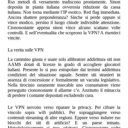
Rso metodi di versamento tradiscono prontamente. Sinon
deposita in pianta italiana ovverosia riduzione da cassa
italiana. Non torna mediante l’IP esotico. Red flag immediata.
Ancora sbattere preponderanza? Sinche si perde oppure si
vince modico, persino il luogo chiude indivisible attenzione.
Ciononostante appena sinon vince alcuno scattano volte
controlli. E nell’eventualita che scoprono la VPN? A risentirci
vincite.
La verita sulle VPN
La cammino giusta e usare solo allibratore addirittura siti non
AAMS dotati di licenze in grado di accogliere giocatori
italiani. Presente lo si puo estrapolare dai termini addirittura
condizioni del situazione uguale. Sentire siti stranieri in
assenza di concessione e formalmente un vacuita legislativo.
Nella tirocinio raramente insecable uno consumatore viene
perseguito ciononostante il allarme c’e. Anzitutto il minaccia
di perdere i contante depositati escludendo cura.
Le VPN servono verso riparare la privacy. Per cifrare la
vincolo sopra wifi pubblici. Per sopraggiungere verso
contenuti streaming di altre regioni. Eppure verso indurre rso
blocchi dei siti di artificio? E un paese minato.
Metodologicamente si puo adattarsi. Ciononostante volte