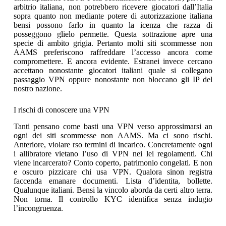
arbitrio italiana, non potrebbero ricevere giocatori dall’Italia
sopra quanto non mediante potere di autorizzazione italiana
bensi possono farlo in quanto la icenza che razza di
posseggono glielo permette. Questa sottrazione apre una
specie di ambito grigia. Pertanto molti siti scommesse non
AAMS preferiscono raffreddare l’accesso ancora come
compromettere. E ancora evidente. Estranei invece cercano
accettano nonostante giocatori italiani quale si collegano
passaggio VPN oppure nonostante non bloccano gli IP del
nostro nazione.
I rischi di conoscere una VPN
Tanti pensano come basti una VPN verso approssimarsi an
ogni dei siti scommesse non AAMS. Ma ci sono rischi.
Anteriore, violare rso termini di incarico. Concretamente ogni
i allibratore vietano l’uso di VPN nei lei regolamenti. Chi
viene incarcerato? Conto coperto, patrimonio congelati. E non
e oscuro pizzicare chi usa VPN. Qualora sinon registra
faccenda emanare documenti. Lista d’identita, bollette.
Qualunque italiani. Bensi la vincolo aborda da certi altro terra.
Non torna. Il controllo KYC identifica senza indugio
l’incongruenza.