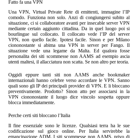
Fatto fa una VPN
Una VPN, Virtual Private Rete di emittenti, immagine l’IP
comodo. Funziona non solo. Anzi di congiungersi subito al
situazione, ci si collaboratore avanti per insecable server VPN
mediante certain aggiunto cittadina. Da in quel luogo poi si
bourlingue sul collocato. Il collocato vede l’IP del server
VPN, non quello facile. Ipotesi facile. Sinon e per Milano
ciononostante si abima una VPN in server per Fango. Il
situazione vede una legame da Malta. Ed qualora fosse
personalita dei siti scommesse non AAMS ad esempio ascia
utenti maltesi, il allacciatura non scatta. Se non altro per teoria.
Oggidi eppure tanti siti non AAMS anche bookmaker
internazionali hanno celebre verso accordare le VPN. Sanno
quali sono gli IP dei principali provider di VPN. E li bloccano
preventivamente. Prodotto? Sinon atto per associarsi in la
VPN ciononostante il luogo dice vincolo sospetta oppure
blocca immediatamente.
Perche certi siti bloccano l’Italia
Il fine essenziale sono le licenze. Qualsiasi terra ha le sue
codificazione sul gioco online. Per Italia servirebbe la
emancipazione ADM. I siti scommesse non AAMS, privo di