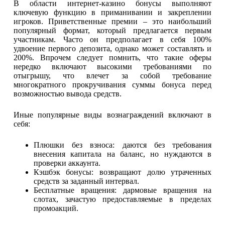
В области интернет-казино бонусы выполняют
ключевую функцию в приманивании и закреплении
игроков. Приветственные премии – это наибольший
популярный формат, который предлагается первым
участникам. Часто он предполагает в себя 100%
удвоение первого депозита, однако может составлять и
200%. Впрочем следует помнить, что такие оферы
нередко включают высокими требованиями по
отыгрышу, что влечет за собой требование
многократного прокручивания суммы бонуса перед
возможностью вывода средств.
Иные популярные виды вознаграждений включают в
себя:
Плюшки без взноса: даются без требования
внесения капитала на баланс, но нуждаются в
проверки аккаунта.
Кэшбэк бонусы: возвращают долю утраченных
средств за заданный интервал.
Бесплатные вращения: дармовые вращения на
слотах, зачастую предоставляемые в пределах
промоакций.