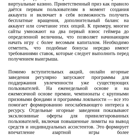
виртуальные казино. Приветственный приз как правило
даётся первым пользователям в момент создания
аккаунта и включает в себя возможность получить
бесплатные вращения, дополнительный баланс на
аккаунт или сочетание этих опций. К примеру, многие
сайты умножают на два первый взнос геймера до
определенной величины, что позволяет начинающим
начать игру с более весомым капиталом. Необходимо
отметить, что подобные бонусы нередко имеют
требованиями ставок, которые следует выполнить перед
получением выигрыша.
Помимо вступительных акций, онлайн игорные
заведения регулярно запускают программы для
поддержания увлеченности уже существующих
пользователей. На еженедельной основе и на
ежемесячной основе премии, чемпионаты с крупными
призовыми фондами и программы лояльности — все это
помогает формированию неослабевающего интереса к
ресурсу. Отдельные игорные заведения показывают
эксклюзивные оферты для привилегированных
пользователей, включая повышенные лимиты на вывод
средств и индивидуальных ассистентов. Это формирует
впечатление азартной игры более