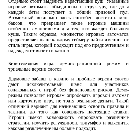
Отдельно стоит выделить нарастающие куш. Указанные
игровые автоматы объединены в структуру, где доля
каждой беты поступает в общий призовой пул.
Возможный выигрыш здесь способен достигать млн.
баксов, что превращает такие игровые машины
особенно заманчивыми для тех, кто жаждет большом
куше. Таким образом, множество игровых автоматов
предоставляет шанс каждому геймеру найти именно тот
стиль игры, который подходит под его предпочтениям и
надеждам от визита в казино.
Безвозмездная игра: демонстрационный режим и
триальные версии слотов
Дармовые забавы в казино и пробные версии слотов
дают исключительный шанс для участников
ознакомиться с игрой без финансовых рисков. Демо-
режим позволяет игрокам опробовать игровой автомат
или карточную игру, не тратя реальные деньги. Такой
отличный вариант для начинающих освоить правила и
тактики, до того как совершать настоящие ставки.
Игроки имеют возможность опробовать различные
стратегии, изучить регулярность триумфов и выяснить,
каковая развлечение им больше подходит.