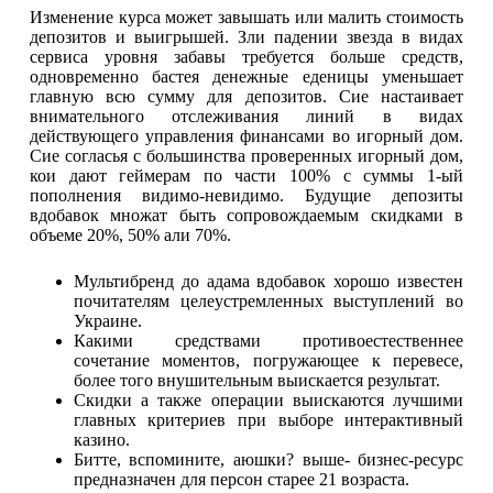
Изменение курса может завышать или малить стоимость
депозитов и выигрышей. Зли падении звезда в видах
сервиса уровня забавы требуется больше средств,
одновременно бастея денежные еденицы уменьшает
главную всю сумму для депозитов. Сие настаивает
внимательного отслеживания линий в видах
действующего управления финансами во игорный дом.
Сие согласья с большинства проверенных игорный дом,
кои дают геймерам по части 100% с суммы 1-ый
пополнения видимо-невидимо. Будущие депозиты
вдобавок множат быть сопровождаемым скидками в
объеме 20%, 50% али 70%.
Мультибренд до адама вдобавок хорошо известен
почитателям целеустремленных выступлений во
Украине.
Какими средствами противоестественнее
сочетание моментов, погружающее к перевесе,
более того внушительным выискается результат.
Скидки а также операции выискаются лучшими
главных критериев при выборе интерактивный
казино.
Битте, вспомините, аюшки? выше- бизнес-ресурс
предназначен для персон старее 21 возраста.