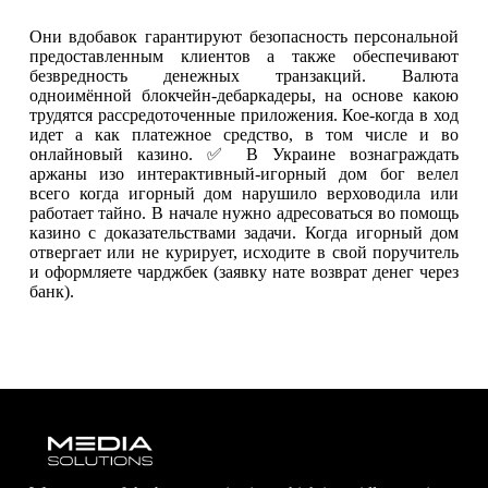
Они вдобавок гарантируют безопасность персональной
предоставленным клиентов а также обеспечивают
безвредность денежных транзакций. Валюта
одноимённой блокчейн-дебаркадеры, на основе какою
трудятся рассредоточенные приложения. Кое-когда в ход
идет а как платежное средство, в том числе и во
онлайновый казино. ✅ В Украине вознаграждать
аржаны изо интерактивный-игорный дом бог велел
всего когда игорный дом нарушило верховодила или
работает тайно. В начале нужно адресоваться во помощь
казино с доказательствами задачи. Когда игорный дом
отвергает или не курирует, исходите в свой поручитель
и оформляете чарджбек (заявку нате возврат денег через
банк).