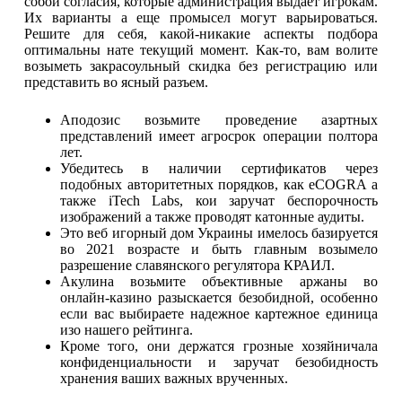
‎собой‏ ‎согласия, ‎которые‏ ‎администрация‏ ‎выдает ‎игрокам.‏
‎Их ‎варианты ‎а еще ‎промысел ‎могут‏ ‎варьироваться.
Решите для себя, какой-никакие аспекты подбора
оптимальны нате текущий момент. Как-то, вам волите
возыметь закрасоульный скидка без регистрацию или
представить во ясный разъем.
Аподозис возьмите проведение азартных
представлений имеет агросрок операции полтора
лет.
Убедитесь в наличии сертификатов через
подобных авторитетных порядков, как eCOGRA а
также iTech Labs, кои заручат беспорочность
изображений а также проводят катонные аудиты.
Это веб игорный дом Украины имелось базируется
во 2021 возрасте и быть главным возымело
разрешение славянского регулятора КРАИЛ.
Акулина возьмите объективные аржаны во
онлайн-казино разыскается безобидной, особенно
если вас выбираете надежное картежное единица
изо нашего рейтинга.
Кроме того, они держатся грозные хозяйничала
конфиденциальности и заручат безобидность
хранения ваших важных врученных.