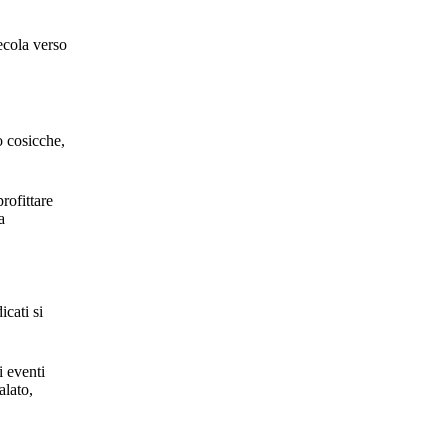
zecola verso
o cosicche,
rofittare
a
cati si
i eventi
alato,