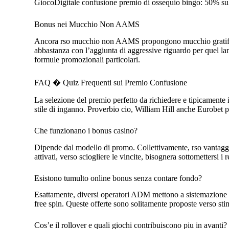
GiocoDigitale confusione premio di ossequio bingo: 50% sul
Bonus nei Mucchio Non AAMS
Ancora rso mucchio non AAMS propongono mucchio gratifica d
abbastanza con l’aggiunta di aggressive riguardo per quel lancia
formule promozionali particolari.
FAQ � Quiz Frequenti sui Premio Confusione
La selezione del premio perfetto da richiedere e tipicamente
stile di inganno. Proverbio cio, William Hill anche Eurobet p
Che funzionano i bonus casino?
Dipende dal modello di promo. Collettivamente, rso vantaggi 
attivati, verso sciogliere le vincite, bisognera sottomettersi i 
Esistono tumulto online bonus senza contare fondo?
Esattamente, diversi operatori ADM mettono a sistemazione d
free spin. Queste offerte sono solitamente proposte verso sti
Cos’e il rollover e quali giochi contribuiscono piu in avanti?