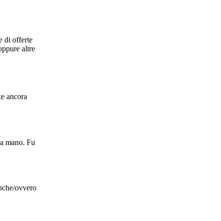
 di offerte
 oppure altre
ze ancora
i a mano. Fu
anche/ovvero