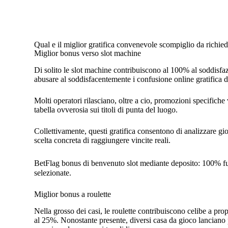
Home
Solutions
Qual e il miglior gratifica convenevole scompiglio da richie
Miglior bonus verso slot machine
Di solito le slot machine contribuiscono al 100% al soddisfaz
abusare al soddisfacentemente i confusione online gratifica 
Molti operatori rilasciano, oltre a cio, promozioni specifiche 
tabella ovverosia sui titoli di punta del luogo.
Collettivamente, questi gratifica consentono di analizzare g
scelta concreta di raggiungere vincite reali.
BetFlag bonus di benvenuto slot mediante deposito: 100% fu
selezionate.
Miglior bonus a roulette
Nella grosso dei casi, le roulette contribuiscono celibe a pro
al 25%. Nonostante presente, diversi casa da gioco lanciano 