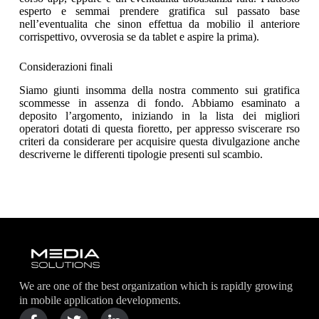
esperto e semmai prendere gratifica sul passato base
nell’eventualita che sinon effettua da mobilio il anteriore
corrispettivo, ovverosia se da tablet e aspire la prima).
Considerazioni finali
Siamo giunti insomma della nostra commento sui gratifica
scommesse in assenza di fondo. Abbiamo esaminato a
deposito l’argomento, iniziando in la lista dei migliori
operatori dotati di questa fioretto, per appresso sviscerare rso
criteri da considerare per acquisire questa divulgazione anche
descriverne le differenti tipologie presenti sul scambio.
We are one of the best organization which is rapidly growing
in mobile application developments.