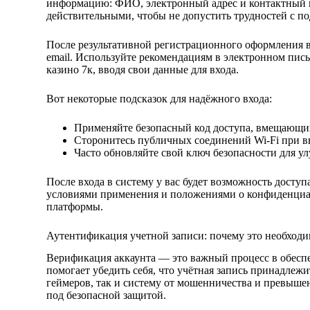
информацию: ФИО, электронный адрес и контактный 
действительными, чтобы не допустить трудностей с п
После результативной регистрационного оформления
email. Используйте рекомендациям в электронном пись
казино 7к, вводя свои данные для входа.
Вот некоторые подсказок для надёжного входа:
Применяйте безопасный код доступа, вмещающи
Сторонитесь публичных соединений Wi-Fi при в
Часто обновляйте свой ключ безопасности для у
После входа в систему у вас будет возможность доступ
условиями применения и положениями о конфиденциал
платформы.
Аутентификация учетной записи: почему это необходи
Верификация аккаунта — это важный процесс в обеспе
помогает убедить себя, что учётная запись принадлеж
геймеров, так и систему от мошенничества и превышен
под безопасной защитой.