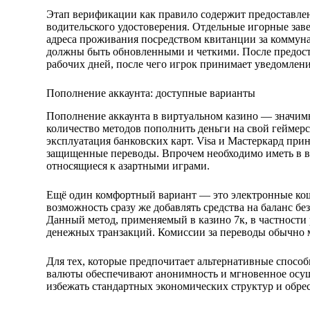
Этап верификации как правило содержит предоставлен
водительского удостоверения. Отдельные игорные заве
адреса проживания посредством квитанции за коммунал
должны быть обновленными и четкими. После предоста
рабочих дней, после чего игрок принимает уведомлен
Пополнение аккаунта: доступные варианты
Пополнение аккаунта в виртуальном казино — значимы
количество методов пополнить деньги на свой геймер
эксплуатация банковских карт. Visa и Мастеркард пр
защищенные переводы. Впрочем необходимо иметь в ви
относящиеся к азартными играми.
Ещё один комфортный вариант — это электронные кошел
возможность сразу же добавлять средства на баланс б
Данный метод, применяемый в казино 7к, в частности
денежных транзакций. Комиссии за переводы обычно 
Для тех, которые предпочитает альтернативные спос
валюты обеспечивают анонимность и мгновенное осущ
избежать стандартных экономических структур и обр