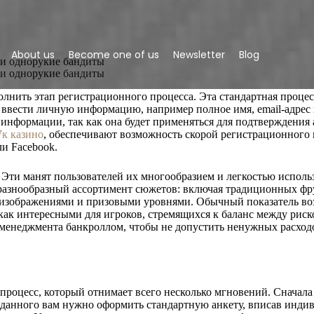
About us
Become one of us
Newsletter
Blog
 и однорукие бандиты
 и однорукие бандиты
лнить этап регистрационного процесса. Эта стандартная процес
я ввести личную информацию, например полное имя, email-адрес
информации, так как она будет применяться для подтверждения 
7к казино
, обеспечивают возможность скорой регистрационного 
ли Facebook.
 Эти манят пользователей их многообразием и легкостью исполь
т разнообразный ассортимент сюжетов: включая традиционных ф
изображениями и призовыми уровнями. Обычный показатель во
х как интересными для игроков, стремящихся к баланс между риск
менеджмента банкроллом, чтобы не допустить ненужных расход
 процесс, который отнимает всего несколько мгновений. Сначала
 данного вам нужно оформить стандартную анкету, вписав инд