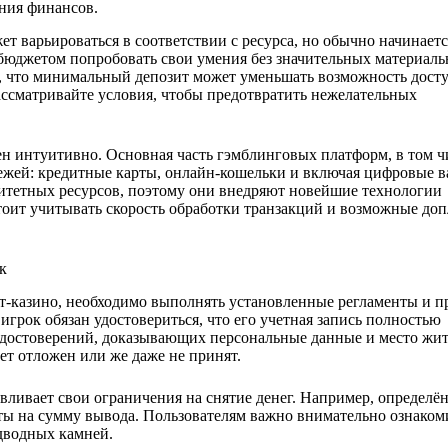
ния финансов.
 варьироваться в соответствии с ресурса, но обычно начинаетс
 бюджетом попробовать свои умения без значительных материал
, что минимальный депозит может уменьшать возможность досту
ссматривайте условия, чтобы предотвратить нежелательных
ен интуитивно. Основная часть гэмблинговых платформ, в том ч
тежей: кредитные карты, онлайн-кошельки и включая цифровые 
ритетных ресурсов, поэтому они внедряют новейшие технологии
оит учитывать скорость обработки транзакций и возможные доп
к
т-казино, необходимо выполнять установленные регламенты и 
игрок обязан удостовериться, что его учетная запись полностью
удостоверений, доказывающих персональные данные и место жит
ет отложен или же даже не принят.
вливает свои ограничения на снятие денег. Например, определё
ты на сумму вывода. Пользователям важно внимательно ознакоми
дводных камней.