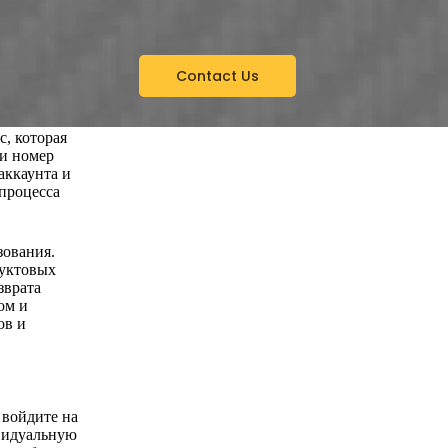
Contact Us
с, которая
 и номер
аккаунта и
процесса
зования.
руктовых
зврата
ом и
ов и
 войдите на
ивидуальную