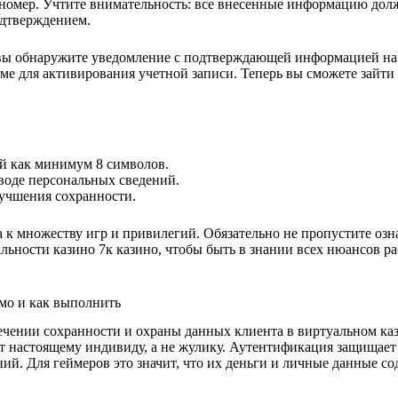
номер. Учтите внимательность: все внесенные информацию дол
одтверждением.
 вы обнаружите уведомление с подтверждающей информацией на
ме для активирования учетной записи. Теперь вы сможете зайти 
й как минимум 8 символов.
воде персональных сведений.
лучшения сохранности.
а к множеству игр и привилегий. Обязательно не пропустите озн
ьности казино 7к казино, чтобы быть в знании всех нюансов р
мо и как выполнить
чении сохранности и охраны данных клиента в виртуальном ка
ит настоящему индивиду, а не жулику. Аутентификация защищает
ий. Для геймеров это значит, что их деньги и личные данные со