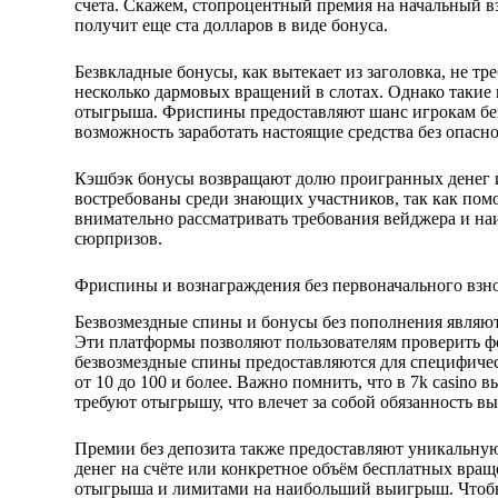
счета. Скажем, стопроцентный премия на начальный взн
получит еще ста долларов в виде бонуса.
Безвкладные бонусы, как вытекает из заголовка, не т
несколько дармовых вращений в слотах. Однако таки
отыгрыша. Фриспины предоставляют шанс игрокам безв
возможность заработать настоящие средства без опасн
Кэшбэк бонусы возвращают долю проигранных денег иг
востребованы среди знающих участников, так как по
внимательно рассматривать требования вейджера и на
сюрпризов.
Фриспины и вознаграждения без первоначального взн
Безвозмездные спины и бонусы без пополнения являют
Эти платформы позволяют пользователям проверить фо
безвозмездные спины предоставляются для специфиче
от 10 до 100 и более. Важно помнить, что в 7k casin
требуют отыгрышу, что влечет за собой обязанность в
Премии без депозита также предоставляют уникальну
денег на счёте или конкретное объём бесплатных вращ
отыгрыша и лимитами на наибольший выигрыш. Чтобы