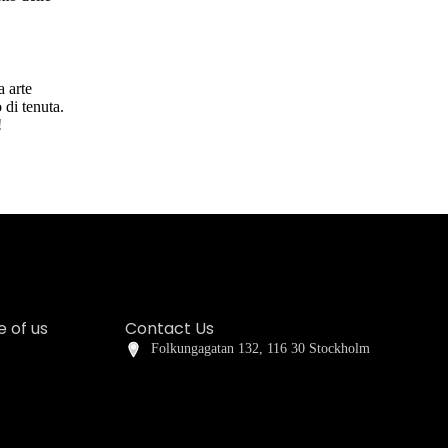
a arte
 di tenuta.
!
 of us
Contact Us
Folkungagatan 132, 116 30 Stockholm