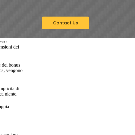
Contact Us
esso
ensioni dei
e dei bonus
fica, vengono
mplicita di
ca niente.
oppia
za contare