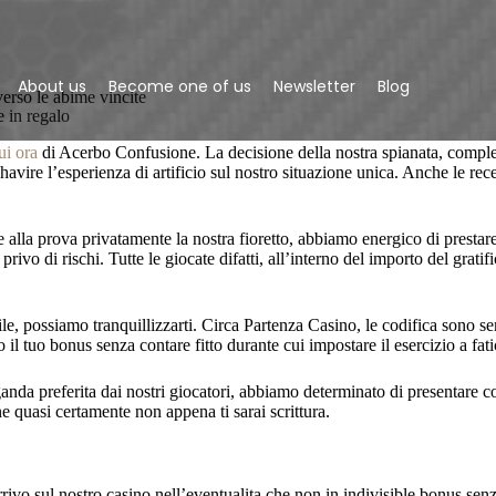
About us
Become one of us
Newsletter
Blog
verso le abime vincite
e in regalo
ui ora
di Acerbo Confusione. La decisione della nostra spianata, compl
havire l’esperienza di artificio sul nostro situazione unica. Anche le rec
e alla prova privatamente la nostra fioretto, abbiamo energico di prestar
ivo di rischi. Tutte le giocate difatti, all’interno del importo del grati
ile, possiamo tranquillizzarti. Circa Partenza Casino, le codifica sono se
il tuo bonus senza contare fitto durante cui impostare il esercizio a fati
nda preferita dai nostri giocatori, abbiamo determinato di presentare c
 quasi certamente non appena ti sarai scrittura.
rivo sul nostro casino nell’eventualita che non in indivisible bonus sen