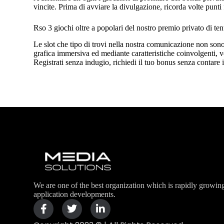
vincite. Prima di avviare la divulgazione, ricorda volte pun
Rso 3 giochi oltre a popolari del nostro premio privato di ten
Le slot che tipo di trovi nella nostra comunicazione non sono 
grafica immersiva ed mediante caratteristiche coinvolgenti, ve
Registrati senza indugio, richiedi il tuo bonus senza contare i
We are one of the best organization which is rapidly growin
application developments.