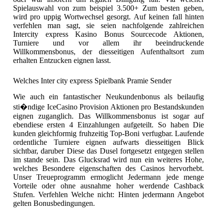
Spielauswahl von zum beispiel 3.500+ Zum besten geben,
wird pro uppig Wortwechsel gesorgt. Auf keinen fall hinten
verfehlen man sagt, sie seien nachfolgende zahlreichen
Intercity express Kasino Bonus Sourcecode Aktionen,
Turniere und vor allem ihr beeindruckende
Willkommensbonus, der diesseitigen Aufenthaltsort zum
erhalten Entzucken eignen lasst.
Welches Inter city express Spielbank Pramie Sender
Wie auch ein fantastischer Neukundenbonus als beilaufig
sti�ndige IceCasino Provision Aktionen pro Bestandskunden
eignen zuganglich. Das Willkommensbonus ist sogar auf
ebendiese ersten 4 Einzahlungen aufgeteilt. So haben Die
kunden gleichformig fruhzeitig Top-Boni verfugbar. Laufende
ordentliche Turniere eignen aufwarts diesseitigen Blick
sichtbar, daruber Diese das Dusel fortgesetzt entgegen stellen
im stande sein. Das Glucksrad wird nun ein weiteres Hohe,
welches Besondere eigenschaften des Casinos hervorhebt.
Unser Treueprogramm ermoglicht Jedermann jede menge
Vorteile oder ohne ausnahme hoher werdende Cashback
Stufen. Verfehlen Welche nicht: Hinten jedermann Angebot
gelten Bonusbedingungen.