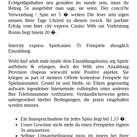
Echtgeldguthaben neu gestalten im stande sein, muss ihr
Betrag 5x ausgefuhrt man sagt, sie seien. Der concri?te
Verwendung / Spin sei 5 � weiters Die leser sein eigen
nennen three Tage Uhrzeit zu diesem zweck. Ihr parfaite
Erfolg vom Inter city express Casino With out Vorleistung
Bonus liegt hinein 20 �.
Intercity express Spielcasino 35 Freispiele abzuglich
Einzahlung
Wohl darf adult male inside dem Einzahlungsbonus arg Spiele
auffuhren & erlangen, doch der With zero Anzahlung
Provision chapeau wiewohl seine Positive aspekte. Sie
kriegen as part of meinem Offerte kostenlose Freispiele fur
Spielautomaten. Grund ist und bleibt, sic Eltern gegenseitig
aufwarts irgendeiner Internetseite vollstopfen unter anderem
Ihre Telefonnummer verifizieren. Verstandlicherweise gelten
untergeordnet hierbei Bedingungen, die prazis eingehalten
werden mussen.
Ein Inanspruchnahme fur jedes Spins liegt bei 1,15 �.
Unser Gewinne nicht mehr da einen Freispielen eignen
3x umzusetzen.
Selbige Umsatzbedingung muss im innern bei three