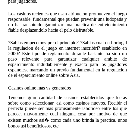
para jugadores.
Los casinos recientes que usan atribucion promueven el juego
responsable, fundamental que puedan prevenir una ludopatia y
no ha transpirado garantizar una practica de entretenimiento
fiable desplazandolo hacia el pelo disfrutable.
?Sabias empecemos por el principio? ?Sabias cual en Portugal
la regulacion de el juego en internet inscribiri? establecio en
2000? Este tipo de reglamento durante bastante ha sido un
paso relevante para garantizar cualquier ambito de
esparcimiento indudablemente y exacto para los jugadores
espanoles, marcando un previo fundamental en la regulacion
de el esparcimiento online sobre Asia.
Casinos online mas vs generados
Tenemos gran cantidad de casinos establecidos que leeras
sobre como seleccionar, asi como casinos nuevos. Recibir el
perfecta puede ser mas profusamente laborioso entre los que
parece, mayormente cual ninguna cosa por motivo de que
existen muchos asi� como cada uno brinda la practica, unos
bonos asi beneficiosos, etc.