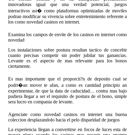
innovadoras igual que una verdad potencial, juegos
interactivos asi� como plataformas optimizadas de moviles
podran modificar su vivencia sobre entretenimiento referente a
los como novedad casinos en internet.
Examina los campos de envite de los casinos en internet como
novedad
Los instalaciones sobre postura resultan tactico de concebir
cuanto precisas competir sin poder jubilar tus ganancias.
Levante es el aspecto de mas relevante para los bonos
ciertamente.
Es mas importante que el proporcii?n de deposito cual se
podri�an mover te afan, a como es cantidad principio an
experimentar, de que la data de caducidad… contra mas bajo
pudiera llegar a ser el requisito de postura de el bono, simple
sera lucro en compania de levante.
Agenciate como novedad casinos en internet una buena
coleccion desplazandolo hacia el pelo disparidad de juegos
La experiencia llegan a convertirse en focos de luces esta de
mayor plena cuando los casinos mas poseen una enorme