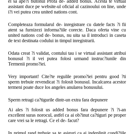
el sa ape?i butonul Profa de- added bonus. Acesta te virtual
assistant duce pe website-ul oficial al cazinoului on line, unde
i?i vei putea crea united nations cont.
Completeaza formularul de- inregistrare cu datele facts ?i fii
atent sa furnizezi informa?iile corecte. Daca oferta vine cu
united nations cod de- bonus, nu uita sa il introduci in caseta
de text destinata codului in timpul inregistrarii.
Odata creat ?i validat, contului tau i se virtual assistant atribui
bonusul ?i il vei putea folosi urmand instruc?iunile din
Termenii promo?iei.
Very important! Cite?te regulile promo?iei pentru good ?ti
sperm trebuie revendicat ?i folosit bonusul. Incalcarea acestor
termeni poate duce los angeles anularea bonusului.
Sperm retragi ca?tigurile dintr-un extra fara depunere
Ai ales ?i folosit us added bonus fara depunere ?i ?i-an
excellent suras norocul, astfel ca ai ob?inut ca?tiguri pe proper
care vrei sa le retragi. Ce el de- facut?
In primul rand trebuie sa te asiguri ca ai indeplinit condi?iile