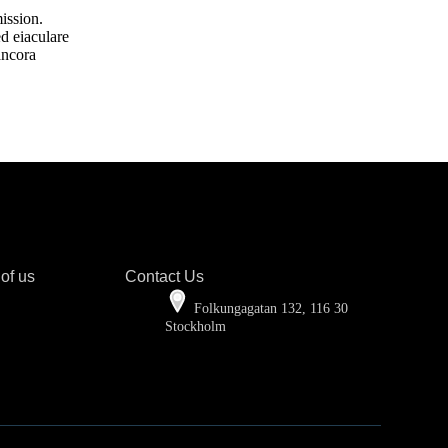
ission.
d eiaculare
 ancora
of us
Contact Us
Folkungagatan 132, 116 30
Stockholm