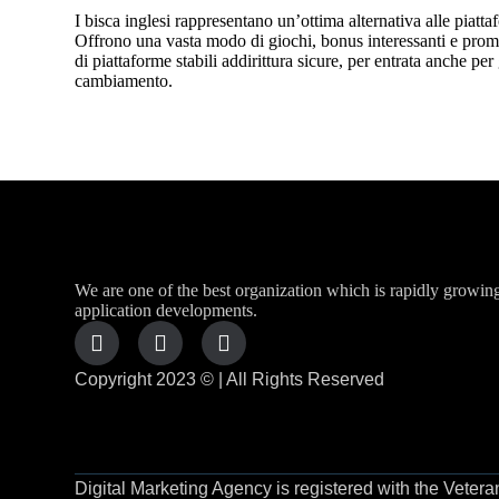
I bisca inglesi rappresentano un’ottima alternativa alle pi
Offrono una vasta modo di giochi, bonus interessanti e promo
di piattaforme stabili addirittura sicure, per entrata anche pe
cambiamento.
We are one of the best organization which is rapidly growin
application developments.
Copyright 2023 © | All Rights Reserved
Digital Marketing Agency is registered with the Veter