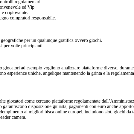
ontrolli regolamentari.
convenevole ed Vip.
i e criptovalute.
tegno compratori responsabile.
 geografiche per un qualunque gratifica ovvero giochi.
i per volte principianti.
so giocatori ad esempio vogliono analizzare piattaforme diverse, durant
rono esperienze uniche, angelique mantenendo la grinta e la regolament
 volte giocatori come cercano piattaforme regolamentate dall’Amministra
arantiscono disposizione giurista, pagamenti con euro anche apporto i
adempimento ai migliori bisca online europei, includono slot, giochi da t
leader camera.