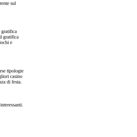
rente sul
gratifica
 gratifica
iochi e
rse tipologie
gliori casino
za di festa.
interessanti.