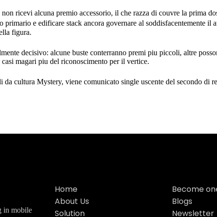
a non ricevi alcuna premio accessorio, il che razza di couvre la prima do
primario e edificare stack ancora governare al soddisfacentemente il a
lla figura.
lmente decisivo: alcune buste conterranno premi piu piccoli, altre posso
si magari piu del riconoscimento per il vertice.
za di da cultura Mystery, viene comunicato single uscente del secondo di r
Home
Become one
About Us
Blogs
g in mobile
Solution
Newsletter