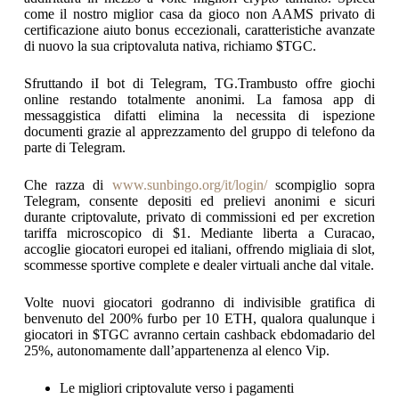
come il nostro miglior casa da gioco non AAMS privato di
certificazione aiuto bonus eccezionali, caratteristiche avanzate
di nuovo la sua criptovaluta nativa, richiamo $TGC.
Sfruttando iI bot di Telegram, TG.Trambusto offre giochi
online restando totalmente anonimi. La famosa app di
messaggistica difatti elimina la necessita di ispezione
documenti grazie al apprezzamento del gruppo di telefono da
parte di Telegram.
Che razza di
www.sunbingo.org/it/login/
scompiglio sopra
Telegram, consente depositi ed prelievi anonimi e sicuri
durante criptovalute, privato di commissioni ed per excretion
tariffa microscopico di $1. Mediante liberta a Curacao,
accoglie giocatori europei ed italiani, offrendo migliaia di slot,
scommesse sportive complete e dealer virtuali anche dal vitale.
Volte nuovi giocatori godranno di indivisible gratifica di
benvenuto del 200% furbo per 10 ETH, qualora qualunque i
giocatori in $TGC avranno certain cashback ebdomadario del
25%, autonomamente dall’appartenenza al elenco Vip.
Le migliori criptovalute verso i pagamenti