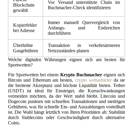
Vor Versand unterstützte Chain im
Blockchain
Buchmacher-Check identifizieren
gewählt
Immer manuell Quervergleich von
Kopierfehler
Anfangs- und Endzeichen
bei Adresse
durchführen
Überhöhte
Transaktion in verkehrsärmeren
Gasgebühren
Netzzuständen planen
Welche digitalen Währungen eignen sich am besten für
Sportwetten?
Für Sportwetten bei einem
Krypto Buchmacher
eignen sich
Bitcoin und Ethereum am besten,
crypto wettanbieter
da sie
die breiteste Akzeptanz und höchste Liquidität bieten. Tether
(USDT) ist ideal für Einsteiger, die Kursschwankungen
vermeiden möchten, da der Wert stabil bleibt. Litecoin und
Dogecoin punkten mit schnellen Transaktionen und niedrigen
Gebühren, was für schnelle Ein- und Auszahlungen vorteilhaft
ist. Die Wahl hängt letztlich von Ihren Prioritäten ab: Stabilität
durch Stablecoins oder Geschwindigkeit durch alternative
Coins.