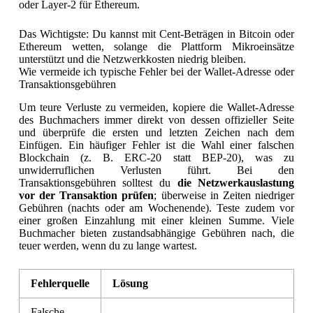
oder Layer-2 für Ethereum.
Das Wichtigste: Du kannst mit Cent-Beträgen in Bitcoin oder
Ethereum wetten, solange die Plattform Mikroeinsätze
unterstützt und die Netzwerkkosten niedrig bleiben.
Wie vermeide ich typische Fehler bei der Wallet-Adresse oder
Transaktionsgebühren
Um teure Verluste zu vermeiden, kopiere die Wallet-Adresse
des Buchmachers immer direkt von dessen offizieller Seite
und überprüfe die ersten und letzten Zeichen nach dem
Einfügen. Ein häufiger Fehler ist die Wahl einer falschen
Blockchain (z. B. ERC-20 statt BEP-20), was zu
unwiderruflichen Verlusten führt. Bei den
Transaktionsgebühren solltest du
die Netzwerkauslastung
vor der Transaktion prüfen
; überweise in Zeiten niedriger
Gebühren (nachts oder am Wochenende). Teste zudem vor
einer großen Einzahlung mit einer kleinen Summe. Viele
Buchmacher bieten zustandsabhängige Gebühren nach, die
teuer werden, wenn du zu lange wartest.
Fehlerquelle
Lösung
Falsche