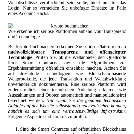
Wettabschlüsse verpflichtend sein sollte, nicht nur für das
Login. Nur so vermeiden Sie unbefugte Einsätze im Falle
eines Account-Hacks.
Wie erkenne ich seriöse Plattformen anhand von Transparenz
und Technologie
Bei krypto buchmachern erkennen Sie seriöse Plattformen an
nachvollziehbarer Transparenz und offengelegter
Technologie
. Prüfen Sie, ob die Wettanbieter den Quellcode
ihrer Smart Contracts sowie die Algorithmen zur
Ergebnisermittlung öffentlich einsehbar machen. Achten Sie
auf dezentrale Technologien wie Blockchain-basierte
Wettprotokolle, die jede Transaktion und Wettabwicklung
unveränderlich dokumentieren. Eine seriöse Plattform wird
zudem mittels einer technischen Anleitung erklären, wie
Auszahlungen und Quoten automatisch und manipulationsfrei
berechnet werden.
Nur wenn Sie die genauen technischen
Abläufe auf der Website selbstständig nachvollziehen können,
handelt es sich um eine vertrauenswürdige Infrastruktur.
Folgende Aspekte sind konkret zu prüfen:
Sind die Smart Contracts auf öffentlichen Blockchains