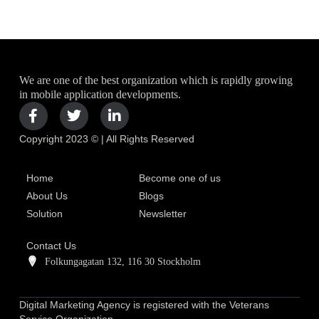
We are one of the best organization which is rapidly growing
in mobile application developments.
Copyright 2023 © | All Rights Reserved
Home
Become one of us
About Us
Blogs
Solution
Newsletter
Contact Us
Folkungagatan 132, 116 30 Stockholm
Digital Marketing Agency is registered with the Veterans
Service Organization