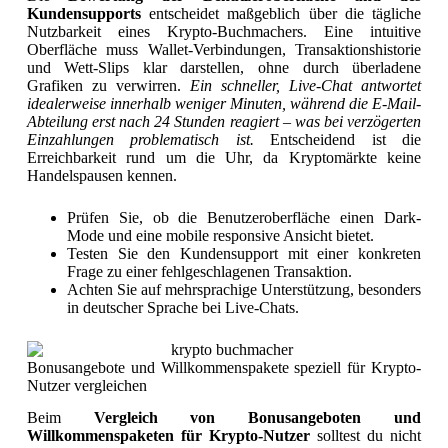
Kundensupports
entscheidet maßgeblich über die tägliche
Nutzbarkeit eines Krypto-Buchmachers. Eine intuitive
Oberfläche muss Wallet-Verbindungen, Transaktionshistorie
und Wett-Slips klar darstellen, ohne durch überladene
Grafiken zu verwirren.
Ein schneller, Live-Chat antwortet
idealerweise innerhalb weniger Minuten, während die E-Mail-
Abteilung erst nach 24 Stunden reagiert – was bei verzögerten
Einzahlungen problematisch ist.
Entscheidend ist die
Erreichbarkeit rund um die Uhr, da Kryptomärkte keine
Handelspausen kennen.
Prüfen Sie, ob die Benutzeroberfläche einen Dark-
Mode und eine mobile responsive Ansicht bietet.
Testen Sie den Kundensupport mit einer konkreten
Frage zu einer fehlgeschlagenen Transaktion.
Achten Sie auf mehrsprachige Unterstützung, besonders
in deutscher Sprache bei Live-Chats.
Bonusangebote und Willkommenspakete speziell für Krypto-
Nutzer vergleichen
Beim
Vergleich von Bonusangeboten und
Willkommenspaketen für Krypto-Nutzer
solltest du nicht