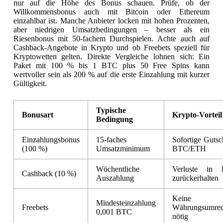
nur auf die Höhe des Bonus schauen. Prüfe, ob der
Willkommensbonus auch mit Bitcoin oder Ethereum
einzahlbar ist. Manche Anbieter locken mit hohen Prozenten,
aber niedrigen Umsatzbedingungen – besser als ein
Riesenbonus mit 50-fachem Durchspielen. Achte auch auf
Cashback-Angebote in Krypto und ob Freebets speziell für
Kryptowetten gelten. Direkte Vergleiche lohnen sich: Ein
Paket mit 100 % bis 1 BTC plus 50 Free Spins kann
wertvoller sein als 200 % auf die erste Einzahlung mit kurzer
Gültigkeit.
Typische
Bonusart
Krypto-Vorteil
Bedingung
Einzahlungsbonus
15-faches
Sofortige Gutsch
(100 %)
Umsatzminimum
BTC/ETH
Wöchentliche
Verluste in 
Cashback (10 %)
Auszahlung
zurückerhalten
Keine
Mindesteinzahlung
Freebets
Währungsumre
0,001 BTC
nötig